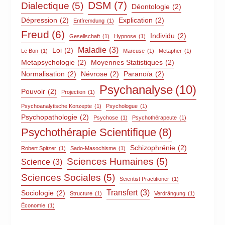
DSM
(7)
Dialectique
(5)
Déontologie
(2)
Dépression
(2)
Explication
(2)
Entfremdung
(1)
Freud
(6)
Individu
(2)
Gesellschaft
(1)
Hypnose
(1)
Maladie
(3)
Loi
(2)
Le Bon
(1)
Marcuse
(1)
Metapher
(1)
Metapsychologie
(2)
Moyennes Statistiques
(2)
Normalisation
(2)
Névrose
(2)
Paranoïa
(2)
Psychanalyse
(10)
Pouvoir
(2)
Projection
(1)
Psychoanalytische Konzepte
(1)
Psychologue
(1)
Psychopathologie
(2)
Psychose
(1)
Psychothérapeute
(1)
Psychothérapie Scientifique
(8)
Schizophrénie
(2)
Robert Spitzer
(1)
Sado-Masochisme
(1)
Sciences Humaines
(5)
Science
(3)
Sciences Sociales
(5)
Scientist Practitioner
(1)
Transfert
(3)
Sociologie
(2)
Structure
(1)
Verdrängung
(1)
Économie
(1)