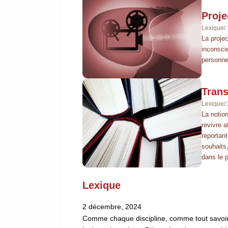
Proje
Lexique
/
La proje
inconsci
personne 
Trans
Lexique
/
La notio
revivre 
reportant
souhaits
dans le p
Lexique
2 décembre, 2024
Comme chaque discipline, comme tout savoir 