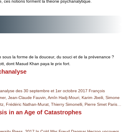
, ces notions forment la théorie psychanalytique.
ue sous la forme de la douceur, du souci et de la prévenance ?
tt, dont Masud Khan paya le prix fort.
ychanalyse
hanalyse des 30 septembre et 1er octobre 2017 François
ner, Jean-Claude Fauvin, Amîn Hadj-Mouri, Karim Jbeili, Simone
, Frédéric Nathan-Murat, Thierry Simonelli, Pierre Smet Paris…
is in an Age of Catastrophes
rsity Press, 2017 In Cold War Freud Dagmar Herzog uncovers