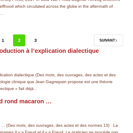
lfhood which circulated across the globe in the aftermath of
sm…
1
2
3
SUIVANT
oduction à l’explication dialectique
plication dialectique (Des mots, des ouvrages, des actes et des
iologie clinique que Jean Gagnepain propose est une théorie
lectique » fait déjà…
ond rond macaron …
n … (Des mots, des ouvrages, des actes et des normes 13) La
aines Il y a Freud et il y a Freud. Le praticien ne procède pas…