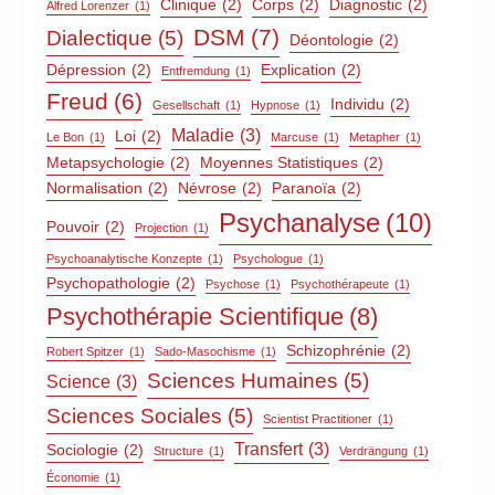
Clinique
(2)
Corps
(2)
Diagnostic
(2)
Alfred Lorenzer
(1)
DSM
(7)
Dialectique
(5)
Déontologie
(2)
Dépression
(2)
Explication
(2)
Entfremdung
(1)
Freud
(6)
Individu
(2)
Gesellschaft
(1)
Hypnose
(1)
Maladie
(3)
Loi
(2)
Le Bon
(1)
Marcuse
(1)
Metapher
(1)
Metapsychologie
(2)
Moyennes Statistiques
(2)
Normalisation
(2)
Névrose
(2)
Paranoïa
(2)
Psychanalyse
(10)
Pouvoir
(2)
Projection
(1)
Psychoanalytische Konzepte
(1)
Psychologue
(1)
Psychopathologie
(2)
Psychose
(1)
Psychothérapeute
(1)
Psychothérapie Scientifique
(8)
Schizophrénie
(2)
Robert Spitzer
(1)
Sado-Masochisme
(1)
Sciences Humaines
(5)
Science
(3)
Sciences Sociales
(5)
Scientist Practitioner
(1)
Transfert
(3)
Sociologie
(2)
Structure
(1)
Verdrängung
(1)
Économie
(1)