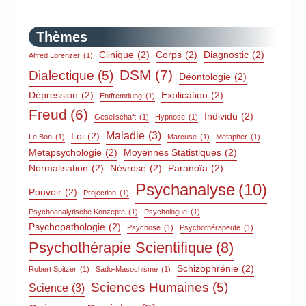
Thèmes
Clinique
(2)
Corps
(2)
Diagnostic
(2)
Alfred Lorenzer
(1)
DSM
(7)
Dialectique
(5)
Déontologie
(2)
Dépression
(2)
Explication
(2)
Entfremdung
(1)
Freud
(6)
Individu
(2)
Gesellschaft
(1)
Hypnose
(1)
Maladie
(3)
Loi
(2)
Le Bon
(1)
Marcuse
(1)
Metapher
(1)
Metapsychologie
(2)
Moyennes Statistiques
(2)
Normalisation
(2)
Névrose
(2)
Paranoïa
(2)
Psychanalyse
(10)
Pouvoir
(2)
Projection
(1)
Psychoanalytische Konzepte
(1)
Psychologue
(1)
Psychopathologie
(2)
Psychose
(1)
Psychothérapeute
(1)
Psychothérapie Scientifique
(8)
Schizophrénie
(2)
Robert Spitzer
(1)
Sado-Masochisme
(1)
Sciences Humaines
(5)
Science
(3)