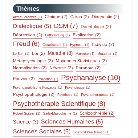
Thèmes
Clinique
(2)
Corps
(2)
Diagnostic
(2)
Alfred Lorenzer
(1)
DSM
(7)
Dialectique
(5)
Déontologie
(2)
Dépression
(2)
Explication
(2)
Entfremdung
(1)
Freud
(6)
Individu
(2)
Gesellschaft
(1)
Hypnose
(1)
Maladie
(3)
Loi
(2)
Le Bon
(1)
Marcuse
(1)
Metapher
(1)
Metapsychologie
(2)
Moyennes Statistiques
(2)
Normalisation
(2)
Névrose
(2)
Paranoïa
(2)
Psychanalyse
(10)
Pouvoir
(2)
Projection
(1)
Psychoanalytische Konzepte
(1)
Psychologue
(1)
Psychopathologie
(2)
Psychose
(1)
Psychothérapeute
(1)
Psychothérapie Scientifique
(8)
Schizophrénie
(2)
Robert Spitzer
(1)
Sado-Masochisme
(1)
Sciences Humaines
(5)
Science
(3)
Sciences Sociales
(5)
Scientist Practitioner
(1)