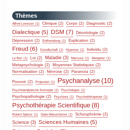
Thèmes
Clinique
(2)
Corps
(2)
Diagnostic
(2)
Alfred Lorenzer
(1)
DSM
(7)
Dialectique
(5)
Déontologie
(2)
Dépression
(2)
Explication
(2)
Entfremdung
(1)
Freud
(6)
Individu
(2)
Gesellschaft
(1)
Hypnose
(1)
Maladie
(3)
Loi
(2)
Le Bon
(1)
Marcuse
(1)
Metapher
(1)
Metapsychologie
(2)
Moyennes Statistiques
(2)
Normalisation
(2)
Névrose
(2)
Paranoïa
(2)
Psychanalyse
(10)
Pouvoir
(2)
Projection
(1)
Psychoanalytische Konzepte
(1)
Psychologue
(1)
Psychopathologie
(2)
Psychose
(1)
Psychothérapeute
(1)
Psychothérapie Scientifique
(8)
Schizophrénie
(2)
Robert Spitzer
(1)
Sado-Masochisme
(1)
Sciences Humaines
(5)
Science
(3)