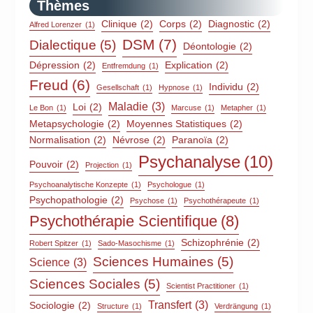
Thèmes
Clinique
(2)
Corps
(2)
Diagnostic
(2)
Alfred Lorenzer
(1)
DSM
(7)
Dialectique
(5)
Déontologie
(2)
Dépression
(2)
Explication
(2)
Entfremdung
(1)
Freud
(6)
Individu
(2)
Gesellschaft
(1)
Hypnose
(1)
Maladie
(3)
Loi
(2)
Le Bon
(1)
Marcuse
(1)
Metapher
(1)
Metapsychologie
(2)
Moyennes Statistiques
(2)
Normalisation
(2)
Névrose
(2)
Paranoïa
(2)
Psychanalyse
(10)
Pouvoir
(2)
Projection
(1)
Psychoanalytische Konzepte
(1)
Psychologue
(1)
Psychopathologie
(2)
Psychose
(1)
Psychothérapeute
(1)
Psychothérapie Scientifique
(8)
Schizophrénie
(2)
Robert Spitzer
(1)
Sado-Masochisme
(1)
Sciences Humaines
(5)
Science
(3)
Sciences Sociales
(5)
Scientist Practitioner
(1)
Transfert
(3)
Sociologie
(2)
Structure
(1)
Verdrängung
(1)