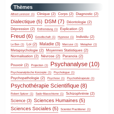
Thèmes
Clinique
(2)
Corps
(2)
Diagnostic
(2)
Alfred Lorenzer
(1)
DSM
(7)
Dialectique
(5)
Déontologie
(2)
Dépression
(2)
Explication
(2)
Entfremdung
(1)
Freud
(6)
Individu
(2)
Gesellschaft
(1)
Hypnose
(1)
Maladie
(3)
Loi
(2)
Le Bon
(1)
Marcuse
(1)
Metapher
(1)
Metapsychologie
(2)
Moyennes Statistiques
(2)
Normalisation
(2)
Névrose
(2)
Paranoïa
(2)
Psychanalyse
(10)
Pouvoir
(2)
Projection
(1)
Psychoanalytische Konzepte
(1)
Psychologue
(1)
Psychopathologie
(2)
Psychose
(1)
Psychothérapeute
(1)
Psychothérapie Scientifique
(8)
Schizophrénie
(2)
Robert Spitzer
(1)
Sado-Masochisme
(1)
Sciences Humaines
(5)
Science
(3)
Sciences Sociales
(5)
Scientist Practitioner
(1)