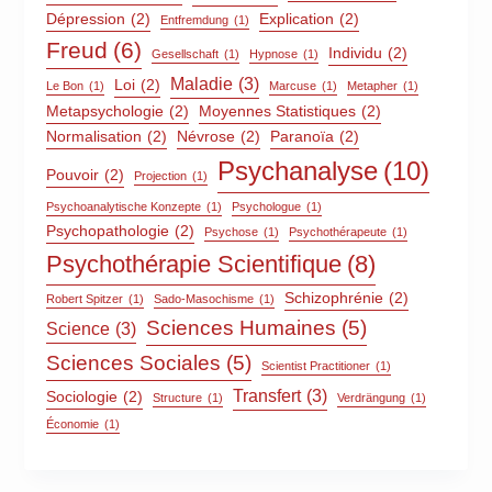
Dépression
(2)
Explication
(2)
Entfremdung
(1)
Freud
(6)
Individu
(2)
Gesellschaft
(1)
Hypnose
(1)
Maladie
(3)
Loi
(2)
Le Bon
(1)
Marcuse
(1)
Metapher
(1)
Metapsychologie
(2)
Moyennes Statistiques
(2)
Normalisation
(2)
Névrose
(2)
Paranoïa
(2)
Psychanalyse
(10)
Pouvoir
(2)
Projection
(1)
Psychoanalytische Konzepte
(1)
Psychologue
(1)
Psychopathologie
(2)
Psychose
(1)
Psychothérapeute
(1)
Psychothérapie Scientifique
(8)
Schizophrénie
(2)
Robert Spitzer
(1)
Sado-Masochisme
(1)
Sciences Humaines
(5)
Science
(3)
Sciences Sociales
(5)
Scientist Practitioner
(1)
Transfert
(3)
Sociologie
(2)
Structure
(1)
Verdrängung
(1)
Économie
(1)