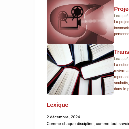
Proje
Lexique
/
La proje
inconsci
personne 
Trans
Lexique
/
La notio
revivre 
reportant
souhaits
dans le p
Lexique
2 décembre, 2024
Comme chaque discipline, comme tout savoir 