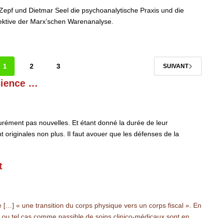
d Zepf und Dietmar Seel die psychoanalytische Praxis und die
ektive der Marx’schen Warenanalyse.
1
2
3
SUIVANT
science …
urément pas nouvelles. Et étant donné la durée de leur
t originales non plus. Il faut avouer que les défenses de la
t
e […] « une transition du corps physique vers un corps fiscal ». En
tel ou tel cas comme passible de soins clinico-médicaux sont en