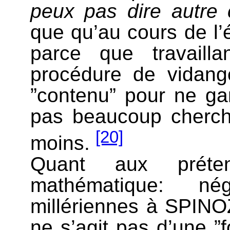
peux pas dire autre
que qu’au cours de l’
parce que travaill
procédure de vidange
”contenu” pour ne gar
pas beaucoup cherch
[20]
moins.
Quant aux préten
mathématique: nég
millériennes à SPINO
ne s’agit pas d’une ”