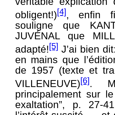
véritable explicatio
[4]
obligent!)
, enfin 
souligne que KAN
JUVÉNAL que MILLE
[5]
adapté!
J’ai bien dit
en mains que l’éditi
de 1957 (texte et t
[6]
VILLENEUVE)
. M
principalement sur le
exaltation”, p. 27-