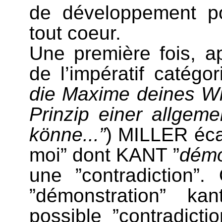
de développement p
tout coeur.
Une première fois, ap
de l’impératif catégo
die Maxime deines Wil
Prinzip einer allgem
könne...”
) MILLER éca
moi” dont KANT ”
démo
une ”contradiction”
”démonstration” ka
possible ”contradict