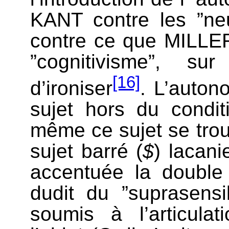
KANT contre les ”neu
contre ce que MILLER
”cognitivisme”, su
[16]
d’ironiser
. L’auton
sujet hors du condit
même ce sujet se trou
sujet barré (
$
) lacani
accentuée la double
dudit du ”suprasensi
soumis à l’articulat