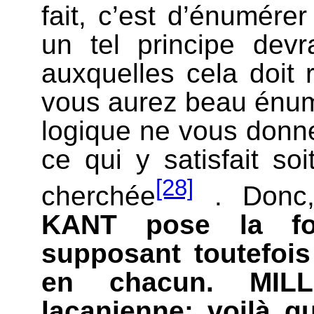
fait, c’est d’énumére
un tel principe devra
auxquelles cela doit 
vous aurez beau énumé
logique ne vous donne 
ce qui y satisfait s
[28]
cherchée
. Donc,
KANT pose la for
supposant toutefois 
en chacun. MIL
lacanienne: voilà 