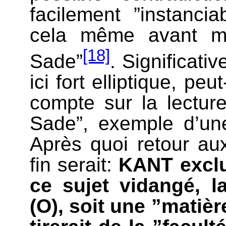
facilement ”instancia
cela même avant ma
[18]
Sade”
. Significativ
ici fort elliptique, pe
compte sur la lectu
Sade”, exemple d’un
Après quoi retour aux
fin serait:
KANT exclut
ce sujet vidangé, l
(O), soit une ”matiè