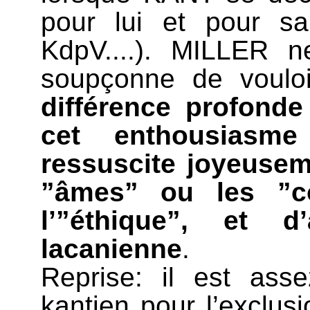
pour lui et pour sa 
KdpV....). MILLER n
soupçonne de vouloi
différence profonde
cet enthousias
ressuscite joyeusem
”âmes” ou les ”c
l’”éthique”, et d’
lacanienne
.
Reprise: il est ass
kantien pour l’exclus