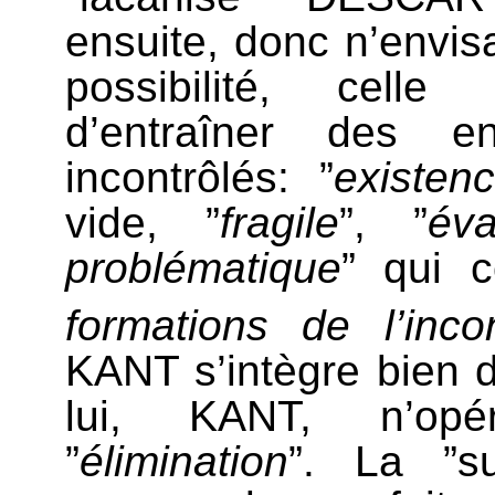
ensuite, donc n’envis
possibilité, celle
d’entraîner des en
incontrôlés: ”
existen
vide, ”
fragile
”, ”
év
problématique
” qui c
formations de l’inco
KANT s’intègre bien 
lui, KANT, n’opér
”
élimination
”. La ”s