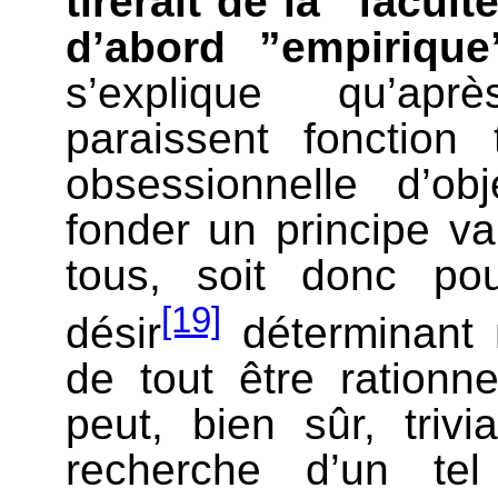
tirerait de la ”facult
d’abord ”empirique
s’explique qu’apr
paraissent fonction
obsessionnelle d’ob
fonder un principe v
tous, soit donc p
[19]
désir
déterminant 
de tout être rationn
peut, bien sûr, triv
recherche d’un te