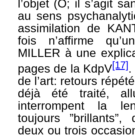
l’objet (O; il s’agit 
au sens psychanalyti
assimilation de KA
fois n’affirme qu’un
MILLER à une explica
[17]
pages de la KdpV
.
de l’art: retours répét
déjà été traité, all
interrompent la len
toujours ”brillants”,
deux ou trois occasion