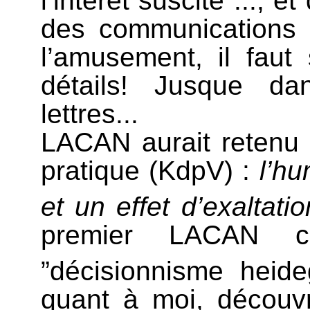
l’intérêt suscité ..., e
des communications e
l’amusement, il faut 
détails! Jusque d
lettres...
LACAN aurait retenu d
pratique (KdpV) :
l’hu
et un effet d’exaltatio
premier LACAN 
”décisionnisme heideg
quant à moi, découv