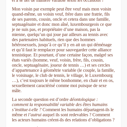
et à se lier de manière variable selon les occasions ?
Mon voisin par exemple peut être veuf mais mon voisin
quand-même, un voisin veuf, frère dans une fratrie, fils
de ses parents, cousin, oncle et cetera dans une famille,
septuagénaire et donc mon aîné, luxembourgeois ce que
je ne suis pas, et propriétaire d’une maison, pas la
mienne, quelqu’un qui joue par ailleurs au tennis avec
des partenaires habituels, rien que des hommes
hétérosexuels, jusqu’à ce qu’il y en ait un qui déménage
et qu’il faut le remplacer pour sauvegarder cette alliance
tennistique. Et pourtant, d’une certaine façon, malgré ses
états variés (homme, veuf, voisin, frère, fils, cousin,
oncle, septuagénaire, joueur de tennis …) et ses cercles
d’appartenance à géométrie variable (le couple, la famille,
le voisinage, le club de tennis, le village, le Luxembourg
…), c’est toujours le même bonhomme, en chair et en os,
sexuellement caractérisé comme moi puisque de sexe
mâle.
La seconde question est d’ordre
déontologique
:
comment la responsabilité variable des êtres humains
s’institue-t-elle ?
Comment les humains départagent-ils le
même et
l’autrui
auquel ils sont redevables ? Comment
les acteurs humains créent-ils des relations d’obligations ?