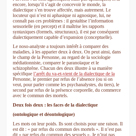
encore, lorsqu’il s’agit de concevoir le monde, la
dialectique s’en trouve affectée, mais autrement. Le
locuteur qui n’est ni aphasique ni agnosique, lui, ne
connaît pas ces problèmes : il gestaltise l’information
sensorielle (en percept) et il maîtrise les rapports
syntaxiques (formels, structuraux), il est par conséquent
dialectiquement capable d’expansion (conceptuelle).
Le noso-analyste a toujours intérêt à comparer des
maladies, à les apparier deux à deux. On peut ainsi, dans
le champ de la Personne, au regard de la sociologie
médiationniste, comparer le paranoïaque et le
schizophrène. Chacun des deux illustre à sa manière
spécifique
l’arrêt du va-et-vient de la dialectique de la
Personne, le premier par refus de l’absence (ou si on
veut, pour parler comme les psychanalystes, du tiers), le
second par refus de la présence corporelle, du commerce
avec le commun des mortels.
Deux fois deux : les faces de la dialectique
(ontologique et déontologique)
Les mots on leur poids. Ils sont choisis pour une raison. Il
est dit : « par refus du commun des mortels ». Il n’est pas
dit « par refus du commun des sexuels ». Je n’irai pas