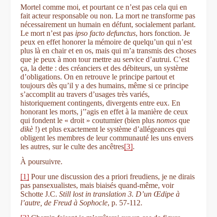
Mortel comme moi, et pourtant ce n’est pas cela qui en
fait acteur responsable ou non. La mort ne transforme pas
nécessairement un humain en défunt, socialement parlant.
Le mort n’est pas
ipso facto
defunctus
, hors fonction. Je
peux en effet honorer la mémoire de quelqu’un qui n’est
plus là en chair et en os, mais qui m’a transmis des choses
que je peux à mon tour mettre au service d’autrui. C’est
ça, la dette : des créanciers et des débiteurs, un système
d’obligations. On en retrouve le principe partout et
toujours dès qu’il y a des humains, même si ce principe
s’accomplit au travers d’usages très variés,
historiquement contingents, divergents entre eux. En
honorant les morts, j’’agis en effet à la manière de ceux
qui fondent le « droit » coutumier (bien plus
nomos
que
dikè
!) et plus exactement le système d’allégeances qui
obligent les membres de leur communauté les uns envers
les autres, sur le culte des ancêtres
[3]
.
À poursuivre.
[1]
Pour une discussion des a priori freudiens, je ne dirais
pas pansexualistes, mais biaisés quand-même, voir
Schotte J.C.
Still lost in translation 3. D’un Œdipe à
l’autre, de Freud à Sophocle
, p. 57-112.