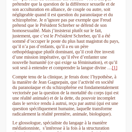
prétendre que la question de la différence sexuelle et de
son acculturation en alliance, de couple ou autre, soit
négligeable quand il est question du paranoïaque et du
schizophrène. Je n’ignore pas par exemple que Freud
prétend que le Président Schreber se défend de son
homosexualité. Mais j’insisterai plutôt sur le fait,
justement, que c’est le
Président
Schreber, qu’il a été
sommé d’occuper le poste du plus haut magistrat du pays,
qu’il n’a pas d’enfants, qu’il a eu un père
orthopédagogue plutôt dominant, qu’il croit être investi
d’une mission impérative, qu’il rêve d’enfanter une
nouvelle humanité (ce qui exige sa féminisation), et qu’il
soit seul à entendre et comprendre la langue divine …
[1]
Compte tenu de la clinique, je ferais donc l’hypothèse, à
la manière de Jean Gagnepain, que l’activité en société
du paranoïaque et du schizophrène est fondamentalement
vectorisée par la question de la mortalité du corps (qui est
une réalité animale) et de la dette, du pouvoir incomplet
dans le service rendu à autrui, reçu par autrui (qui est une
question spécifiquement humaine, laquelle transforme
radicalement la réalité première, animale, biologique).
Le glossologue, spécialiste du langage à la manière
médiationniste, s’intéresse à la fois à la structuration