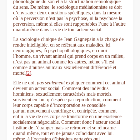
phonologique du son et à la structuration sémiologique
du sens. De même, le sociologue médiationniste se doit
d’envisager deux questions spécifiques, dans la mesure
où la perversion n’est pas la psychose, ni la psychose la
perversion, même si elles sont rapportables l’une à l’autre
quand-même dans la vie de tout acteur social.
La sociologie clinique de Jean Gagnepain a la charge de
rendre intelligible, en se référant aux maladies, ici
neurologiques, là psychopathologiques, en quoi
l’homme, un vivant animal qui prend corps en un milieu,
n’est pas un animal comme les autres, même s’il est
comme d’autres animaux sexuellement différencié et
mortel
[2]
.
Elle ne doit
pas seulement
expliquer comment cet animal
devient un acteur social. Comment des individus
hominiens, sexuellement caractérisés mais mortels,
survivent en tant qu’espèce par reproduction, comment
leur corps capable d’incorporation se consolide
par un mouvement centrifuge et centripète, comment
enfin la vie de ces corps se transforme en une existence
socialement négociable. Comment donc l’acteur social
institue de l’étranger mais se retrouve et se réincarne
quand-même, tout en ne jamais coïncidant avec lui-
même, à l’occasion d’histoires partagées qui