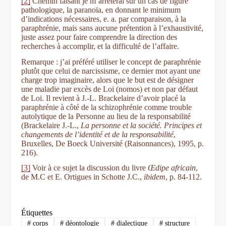
[2]
Chemin faisant je m’arrêterai sur un cas de figure
pathologique, la paranoïa, en donnant le minimum
d’indications nécessaires, e. a. par comparaison, à la
paraphrénie, mais sans aucune prétention à l’exhaustivité,
juste assez pour faire comprendre la direction des
recherches à accomplir, et la difficulté de l’affaire.
Remarque : j’ai préféré utiliser le concept de paraphrénie
plutôt que celui de narcissisme, ce dernier mot ayant une
charge trop imaginaire, alors que le but est de désigner
une maladie par excès de Loi (nomos) et non par défaut
de Loi. Il revient à J.-L. Brackelaire d’avoir placé la
paraphrénie à côté de la schizophrénie comme trouble
autolytique de la Personne au lieu de la responsabilité
(Brackelaire J.-L.,
La personne et la société. Principes et
changements de l’identité et de la responsabilité
,
Bruxelles, De Boeck Université (Raisonnances), 1995, p.
216).
[3]
Voir à ce sujet la discussion du livre
Œdipe africain
,
de M.C et E. Ortigues in Schotte J.C.,
ibidem
, p. 84-112.
Étiquettes
#
corps
#
déontologie
#
dialectique
#
structure