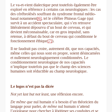
Le va-et-vient dialectique peut toutefois également être
exploré en référence à certains cas neurologiques : les cas
des cérébrolésés souffrant du syndrome frontal médio-
basal notamment
[6]
, tel le célèbre Phineas Gage (qui
survit à un accident spectaculaire, qui s’en retrouve
littéralement dépourvu d’un bout de cerveau, et qui
devient méconnaissable, car en gros impulsif, sans
retenue, à défaut du bout de cerveau qui conditionne le
fonctionnement éthique
[7]
).
Il ne faudrait pas croire, autrement dit, que nos capacités,
même celles qui nous sont en propre, soient désincarnées
et nullement neurologiquement conditionnées. Le
conditionnement neurologique de nos capacités
n’implique toutefois pas que le champ des sciences
humaines soit réductible au champ neurologique.
Le logos n’est pas la dicée
Not yet last but not least
, une réflexion encore.
De même que
nul humain n’a besoin d’un théoricien du
langage pour parler,
de même
nul humain n’attend
l’axiologue pour chercher à légitimer ses conduites et se