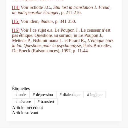
[14]
Voir Schotte J.C.,
Still lost in translation 1.
Freud,
un indispensable étranger
, p. 211-216.
[15]
Voir idem,
ibidem
, p. 341-350.
[16]
Voir à ce sujet e.a. Le Poupon J., Le censeur n’est
pas éthique. Questions au surmoi, in Le Poupon J.,
Mettens P., Nshimirimana L. et Pirard R.,
L’éthique hors
la loi. Questions pour la psychanalyse
, Paris-Bruxelles,
De Boeck (Raisonnances), 1997, p. 11-44.
Étiquettes
#
code
#
dépression
#
dialectique
#
logique
#
névrose
#
transfert
Article
précédent
Article
suivant