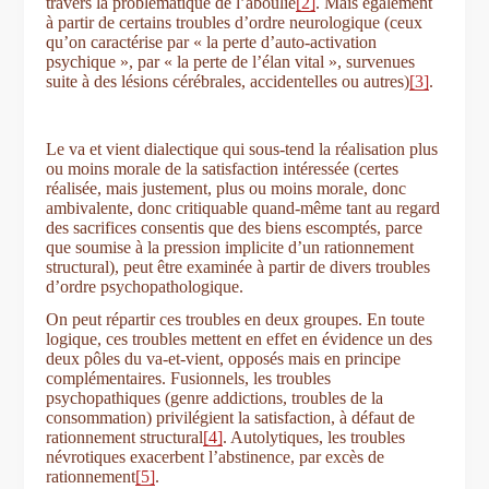
travers la problématique de l’aboulie
[2]
. Mais également
à partir de certains troubles d’ordre neurologique (ceux
qu’on caractérise par « la perte d’auto-activation
psychique », par « la perte de l’élan vital », survenues
suite à des lésions cérébrales, accidentelles ou autres)
[3]
.
Le va et vient dialectique qui sous-tend la réalisation plus
ou moins morale de la satisfaction intéressée (certes
réalisée, mais justement, plus ou moins morale, donc
ambivalente, donc critiquable quand-même tant au regard
des sacrifices consentis que des biens escomptés, parce
que soumise à la pression implicite d’un rationnement
structural), peut être examinée à partir de divers troubles
d’ordre psychopathologique.
On peut répartir ces troubles en deux groupes. En toute
logique, ces troubles mettent en effet en évidence un des
deux pôles du va-et-vient, opposés mais en principe
complémentaires. Fusionnels, les troubles
psychopathiques (genre addictions, troubles de la
consommation) privilégient la satisfaction, à défaut de
rationnement structural
[4]
. Autolytiques, les troubles
névrotiques exacerbent l’abstinence, par excès de
rationnement
[5]
.