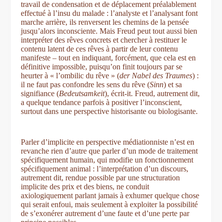
travail de condensation et de déplacement préalablement
effectué à l’insu du malade : l’analyste et l’analysant font
marche arrière, ils renversent les chemins de la pensée
jusqu’alors inconsciente. Mais Freud peut tout aussi bien
interpréter des rêves concrets et chercher à restituer le
contenu latent de ces rêves à partir de leur contenu
manifeste ‒ tout en indiquant, forcément, que cela est en
définitive impossible, puisqu’on finit toujours par se
heurter à « l’ombilic du rêve » (
der Nabel des Traumes
) :
il ne faut pas confondre les sens du rêve (
Sinn
) et sa
signifiance (
Bedeutsamkeit
), écrit-it. Freud, autrement dit,
a quelque tendance parfois à positiver l’inconscient,
surtout dans une perspective historisante ou biologisante.
Parler d’implicite en perspective médiationniste n’est en
revanche rien d’autre que parler d’un mode de traitement
spécifiquement humain, qui modifie un fonctionnement
spécifiquement animal : l’interprétation d’un discours,
autrement dit, rendue possible par une structuration
implicite des prix et des biens, ne conduit
axiologiquement parlant jamais à exhumer quelque chose
qui serait enfoui, mais seulement à exploiter la possibilité
de s’exonérer autrement d’une faute et d’une perte par