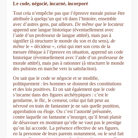
Le code, négocié, incarné, incorporé
Tout cela n’empêche pas que l’épreuve morale puisse être
attribuée à quelqu’un qui vit dans l’histoire, ensemble
avec d’autres gens, par ailleurs.
De même que
le locuteur
apprend une langue historique (éventuellement avec
l’aide d’un professeur de langue attitré), mais pas à
signifier (à structurer le monde du son et du sens),
de
même
le « décideur », celui qui met son cens de la
mesure éthique à l’épreuve en situation, apprend un code
historique (éventuellement avec l’aide d’un professeur de
morale attitré), mais pas à rationner (à structurer le monde
des pulsions en marche vers la satisfaction).
On sait que le code se négocie et se modifie,
politiquement : les hommes se donnent des constitutions
et des lois positives. Et on sait également que le code
s’incarne dans des figures archétypiques : c’est le
gendarme, le flic, le censeur, celui qui fait peur au
névrosé en train de fantasmer je ne sais quelle punition,
approbation ou éloge. Ou c’est l’autorité présumée,
contre laquelle on fantasme s’insurger, qu’il ferait plaisir
de désavouer en montrant qu’elle ne vaut pas le prestige
qu’on lui accorde. La présence effective de ses figures,
en la personne de leurs parents notamment, ou le seul fait