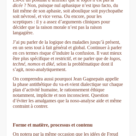
dicée
? Non, puisque nul aphasique n’est ipso facto, du
fait même de son aphasie, soit aboulique soit psychopathe
soit névrosé, et vice versa. Ou encore, pour les
sceptiques : il y a assez d’arguments cliniques pour
décider que la raison morale n’est pas la raison
langagière.
J’ai pu parler de la logique des maladies jusqu’à présent,
en un sens tout à fait général et global. Continuer à parler
en ces termes risque d’induire la confusion. Il vaut mieux
être plus spécifique et restrictif, et ne parler que de
logos
,
techné
,
nomos
et
diké
, selon la problématique dont il
s’agit, noso-analytiquement.
On comprendra aussi pourquoi Jean Gagnepain appelle
la phase antithétique du va-et-vient dialectique sur chaque
plan d’activité humaine, le rationnement éthique
notamment, implicite et non inconscient. Question
d’éviter les amalgames que la noso-analyse aide et même
contraint à contrer.
Forme et matière, processus et contenu
On notera par la même occasion que les idées de Freud