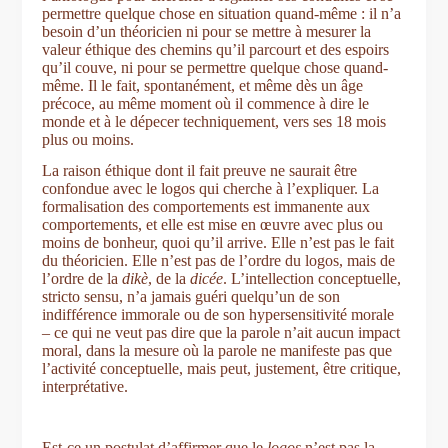
permettre quelque chose en situation quand-même : il n’a
besoin d’un théoricien ni pour se mettre à mesurer la
valeur éthique des chemins qu’il parcourt et des espoirs
qu’il couve, ni pour se permettre quelque chose quand-
même. Il le fait, spontanément, et même dès un âge
précoce, au même moment où il commence à dire le
monde et à le dépecer techniquement, vers ses 18 mois
plus ou moins.
La raison éthique dont il fait preuve ne saurait être
confondue avec le logos qui cherche à l’expliquer. La
formalisation des comportements est immanente aux
comportements, et elle est mise en œuvre avec plus ou
moins de bonheur, quoi qu’il arrive. Elle n’est pas le fait
du théoricien. Elle n’est pas de l’ordre du logos, mais de
l’ordre de la
dikè
, de la
dicée
. L’intellection conceptuelle,
stricto sensu, n’a jamais guéri quelqu’un de son
indifférence immorale ou de son hypersensitivité morale
‒ ce qui ne veut pas dire que la parole n’ait aucun impact
moral, dans la mesure où la parole ne manifeste pas que
l’activité conceptuelle, mais peut, justement, être critique,
interprétative.
Est-ce un postulat d’affirmer que le
logos
n’est pas la