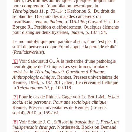
iidem, Les troubles autolytiques. Quelques propositions
pour comprendre l’obnubilation névrotique, in
Tétralogiques 11
, p. 73-114 ; Kerboriou S., Du droit de
se plaindre. Discours des malades cancéreux ou
insuffisants rénaux,
ibidem
, p. 115-136 ; Guyard H. et Le
Borgne R., Perdition et effondrement. Quelques éléments
pour distinguer deux hystéries,
ibidem
, p. 137-154.
Le mot autolytique peut paraître obscur, il ne l’est pas. Il
suffit de penser à ce que Freud appelle la perte de réalité
(
Realitätsverlust
).
[6]
Voir Sabouraud O., À la recherche d’une pathologie
neurologique de l’Ethique. Les syndromes frontaux
revisités, in
Tétralogiques 9.
Questions d‘Éthique.
Anthropologie clinique
, Rennes, Presses universitaires de
Rennes, 1994, p. 187-201 ; idem, Le cerveau et l’éthique
in
Tétralogiques 10
, p. 109-118.
[7]
Pour le cas de Phineas Gage voir Le Bot J.-M.,
le lien
social et la personne. Pour une sociologie clinique
,
Rennes, Presses universitaires de Rennes, (Le sens
social), 2010, p. 159-161.
[8]
Voir Schotte J. C.,
Still lost in translation 1.
Freud, un
indispensable étranger
, Norderstedt, Books on Demand,