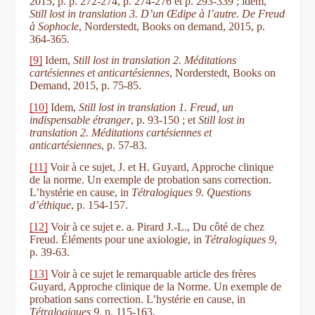
2015, p. p. 272-274, p. 274-276 et p. 293-339 ; idem,
Still lost in translation 3. D’un Œdipe à l’autre. De Freud
à Sophocle
, Norderstedt, Books on demand, 2015, p.
364-365.
[9]
Idem,
Still lost in translation 2.
Méditations
cartésiennes et anticartésiennes
, Norderstedt, Books on
Demand, 2015, p. 75-85.
[10]
Idem,
Still lost in translation 1.
Freud, un
indispensable étranger
, p. 93-150 ; et
Still lost in
translation 2. Méditations cartésiennes et
anticartésiennes
, p. 57-83.
[11]
Voir à ce sujet, J. et H. Guyard, Approche clinique
de la norme. Un exemple de probation sans correction.
L’hystérie en cause, in
Tétralogiques 9. Questions
d’éthique
, p. 154-157.
[12]
Voir à ce sujet e. a. Pirard J.-L., Du côté de chez
Freud. Éléments pour une axiologie, in
Tétralogiques 9
,
p. 39-63.
[13]
Voir à ce sujet le remarquable article des frères
Guyard, Approche clinique de la Norme. Un exemple de
probation sans correction. L’hystérie en cause, in
Tétralogiques 9
, p. 115-163.