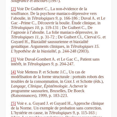
Souffrance et discours
(1997).
[2]
Voir De Guibert C., La non-évidence de la
souffrance. De la psychose maniaco-dépressive vers
l’aboulie, in
Tétralogiques 9
, p. 166-186 ; Duval A. et Le
Gac –Prime C., Découvrir la boulie. Étude clinique, in
Tétralogiques 10
, p. 119-131 ; De Guibert C., De
l’agnosie à l’aboulie. La folie maniaco-dépressive, in
Tétralogiques 11
, p. 31-72 ; De Guibert Cl., Clerval G. et
Guyard H., Biaxialité saussurienne et biaxialité
gestaltique. Arguments cliniques, in
Tétralogiques 15.
L’hypothèse de la biaxialité
, p. 244-248 (2003).
[3]
Voir Duval-Gombert A. et Le Gac C., Patient sans
intérêt, in
Tétralogiques 9
, p. 204-247.
[4]
Voir Mettens P. et Schotte J.C., Un cas de
modélisation de la forme structurale : portraits robots des
troubles de la consommation, in Giot J. et Schotte (éds.),
Langage, Clinique, Épistémologie
. Achever le
programme saussurien, Bruxelles, De Boeck
(Raisonnances), 1999, p. 183-223.
[5]
Voir e. a. Guyard J. et Guyard H., Approche clinique
de la Norme. Un exemple de probation sans correction.
L’hystérie en cause, in
Tétralogiques 9
, p. 115-163 ;