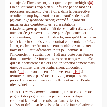
au sujet de l’inconscient, sont quelque peu ambigües
[8]
.
On ne sait jamais trop bien s’il désigne par ce mot des
processus seulement, c’est-à-dire, dans la perspective
freudienne trop logocentriste : une manière de travail
psychique (
psychische Arbeit
) exercé à l’égard du
matériau que constituent les représentations
(
Vorstellungen
) qui sont en fait des souhaits (
Wünsche
),
une pensée (
Denken
) qui opère par déplacement et
condensation, à l’insu de l’individu, sans qu’il le sache ni
le décide. Ou s’il désigne au contraire un contenu (
Inhalt
)
latent, caché derrière un contenu manifeste : un contenu
travesti qu’il faut désensevelir, un peu comme si
l’Inconscient ‒ substantivé ‒ était une boîte bien fermée
dont il convient de forcer la serrure en temps voulu. Ce
qui est inconscient est alors non un fonctionnement mais
quelque chose, plus particulièrement un contenu
oublié
[9]
: un contenu en définitive sexuel
[10]
, à
retrouver dans le passé de l’individu, œdipien surtout,
pré-œdipien aussi, mais éventuellement même d’ordre
phylogénétique.
Dans la
Traumdeutung
notamment, Freud consacre des
pages et des pages à cette « pensée » en expliquant
comment le travail entrepris par l’analyste et son
analysant défait par le biais de la parole interprétative le