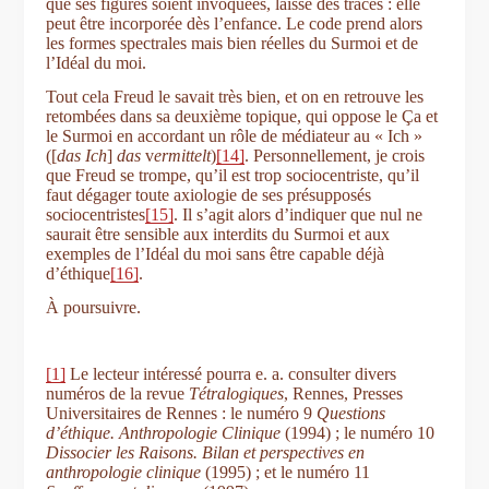
que ses figures soient invoquées, laisse des traces : elle
peut être incorporée dès l’enfance. Le code prend alors
les formes spectrales mais bien réelles du Surmoi et de
l’Idéal du moi.
Tout cela Freud le savait très bien, et on en retrouve les
retombées dans sa deuxième topique, qui oppose le Ça et
le Surmoi en accordant un rôle de médiateur au « Ich »
([
das Ich
]
das
v
ermittelt
)
[14]
. Personnellement, je crois
que Freud se trompe, qu’il est trop sociocentriste, qu’il
faut dégager toute axiologie de ses présupposés
sociocentristes
[15]
. Il s’agit alors d’indiquer que nul ne
saurait être sensible aux interdits du Surmoi et aux
exemples de l’Idéal du moi sans être capable déjà
d’éthique
[16]
.
À poursuivre.
[1]
Le lecteur intéressé pourra e. a. consulter divers
numéros de la revue
Tétralogiques
, Rennes, Presses
Universitaires de Rennes : le numéro 9
Questions
d’éthique. Anthropologie Clinique
(1994) ; le numéro 10
Dissocier les Raisons. Bilan et perspectives en
anthropologie clinique
(1995) ; et le numéro 11