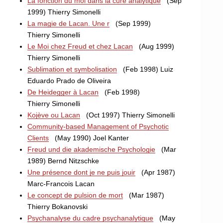
La fonction du moi dans la cure analytique
(Sep
1999) Thierry Simonelli
La magie de Lacan. Une r
(Sep 1999)
Thierry Simonelli
Le Moi chez Freud et chez Lacan
(Aug 1999)
Thierry Simonelli
Sublimation et symbolisation
(Feb 1998) Luiz
Eduardo Prado de Oliveira
De Heidegger à Lacan
(Feb 1998)
Thierry Simonelli
Kojève ou Lacan
(Oct 1997) Thierry Simonelli
Community-based Management of Psychotic
Clients
(May 1990) Joel Kanter
Freud und die akademische Psychologie
(Mar
1989) Bernd Nitzschke
Une présence dont je ne puis jouir
(Apr 1987)
Marc-Francois Lacan
Le concept de pulsion de mort
(Mar 1987)
Thierry Bokanovski
Psychanalyse du cadre psychanalytique
(May