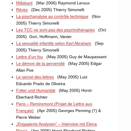
Millakant
(Mar 2006) Raymond Leroux
Rêves
(Dec 2005) Thierry Simonelli
La psychanalyse au contrôle technique
(Nov
2005) Thierry Simonelli
Les TCC ne sont pas des psychothérapies
(Oct
2005) Gori, Hoffmann, Vanier
La sexualité infantile selon Karl Abraham
(Sep
2005) Thierry Simonelli
Lettre d’un fou
(May 2005) Guy de Maupassant
Le démon de la perversité
(May 2005) Edgar
Allan Poe
Le secret des lettres
(May 2005) Luiz
Eduardo Prado de Oliveira
Folter und Humanität
(May 2005) Horst-
Eberhard Richter
Paris – Remiremont (Projet de Lettre aux
Français)
(Apr 2005) Georges Penning (†) &
Pierre Weber
„Engagierte Analysen“ – Interview mit Elena
Pasca
(Apr 2005) Horst-Eberhard Richter