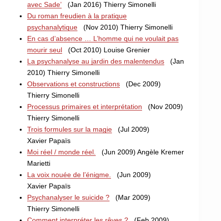
avec Sade’
(Jan 2016) Thierry Simonelli
Du roman freudien à la pratique
psychanalytique
(Nov 2010) Thierry Simonelli
En cas d’absence … L’homme qui ne voulait pas
mourir seul
(Oct 2010) Louise Grenier
La psychanalyse au jardin des malentendus
(Jan
2010) Thierry Simonelli
Observations et constructions
(Dec 2009)
Thierry Simonelli
Processus primaires et interprétation
(Nov 2009)
Thierry Simonelli
Trois formules sur la magie
(Jul 2009)
Xavier Papaïs
Moi réel / monde réel.
(Jun 2009) Angèle Kremer
Marietti
La voix nouée de l’énigme.
(Jun 2009)
Xavier Papaïs
Psychanalyser le suicide ?
(Mar 2009)
Thierry Simonelli
Comment interpréter les rêves ?
(Feb 2009)