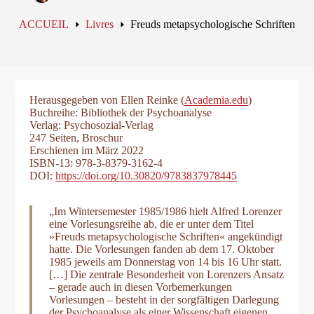
ACCUEIL
Livres
Freuds metapsychologische Schriften
Herausgegeben von Ellen Reinke (
Academia.edu
)
Buchreihe: Bibliothek der Psychoanalyse
Verlag: Psychosozial-Verlag
247 Seiten, Broschur
Erschienen im März 2022
ISBN-13: 978-3-8379-3162-4
DOI:
https://doi.org/10.30820/9783837978445
„Im Wintersemester 1985/1986 hielt Alfred Lorenzer
eine Vorlesungsreihe ab, die er unter dem Titel
»Freuds metapsychologische Schriften« angekündigt
hatte. Die Vorlesungen fanden ab dem 17. Oktober
1985 jeweils am Donnerstag von 14 bis 16 Uhr statt.
[…] Die zentrale Besonderheit von Lorenzers Ansatz
– gerade auch in diesen Vorbemerkungen
Vorlesungen – besteht in der sorgfältigen Darlegung
der Psychoanalyse als einer Wissenschaft eigenen