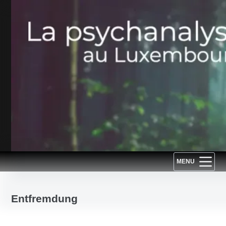
Passer
au
contenu
MENU
Entfremdung