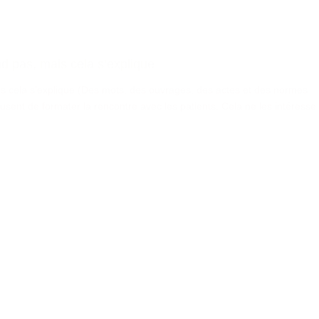
d pas, mais cela s’explique
s cela s’explique (Des mots, des ouvrages, des actes et des normes
usent de formater la rencontre avec les patients. Cela ne les intéresse