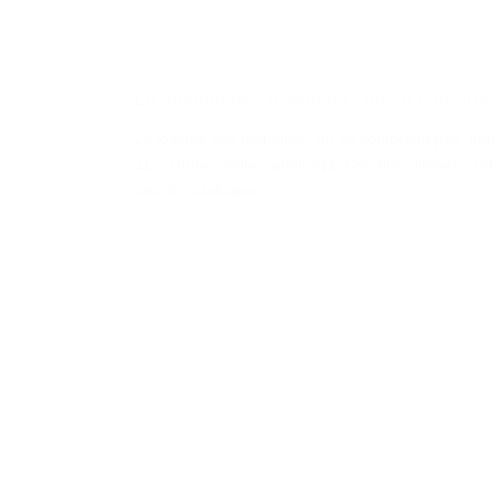
La logique des maladies : on se compren
La logique des maladies : on se comprend pas, mai
11) Omne simile claudicat[1] Certains cliniciens ref
pas de cataloguer…