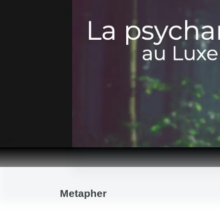
Passer
au
contenu
Metapher