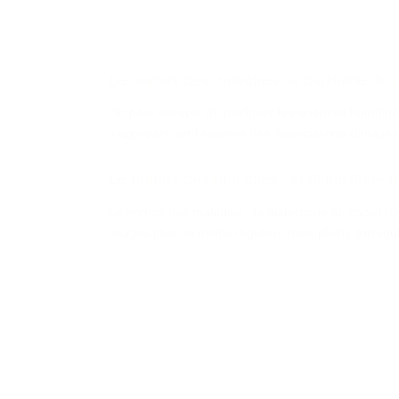
Le nomos des maladies: la biaxialité du s
On peut essayer de pratiquer les sciences humaines e
s’appuyant sur l’examen des dissociations cliniq
Le nomos des maladies : la dialectique d
Le nomos des maladies : la dialectique du social 
usages plus ou moins réguliers mais pleins d’irrégula