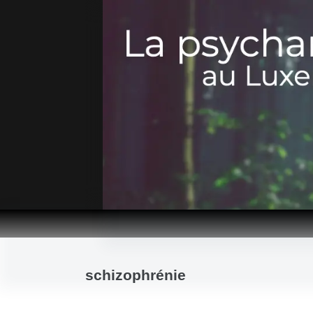
Passer
au
contenu
schizophrénie