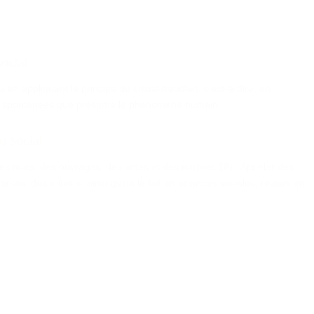
ocial
n appliquant le principe du cristal freudien, c’est-à-dire, en
ues spontanées que présente le phénomène humain.
u social
(Des mots, des ouvrages, des actes et des normes 18) Appeler des
rités, des « lois », ainsi qu’on le fait en sciences sociales, revient en