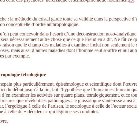
che : la méthode du cristal garde toute sa validité dans la perspective d
ion conceptuelle d’ordre anthropologique.
u’on peut concevoir dans l’esprit d’une déconstruction noso-analytique
 sera nécessairement autre chose que ce que Freud en a dit. Ne fût-ce q
» raison que le champ des maladies à examiner inclut non seulement le
oses, mais aussi d’autres maladies dont l’homme seul souffre et nul aut
ies par exemple.
ropologie tétralogique
epain plus particulièrement, épistémologue et scientifique dont l’œuvr
ici du début jusqu’à la fin, fait l’hypothèse que l’humain est humain qua
 d’en examiner les activités sur quatre plans, tétralogiquement, et ce to
 brisures que révèlent les pathologies : le glossologue s’intéresse ainsi à 
r, l’ergologue à celle de l’artisan, le sociologue à celle de l’acteur socia
ue à celle du « décideur » qui légitime ses conduites.
vre.