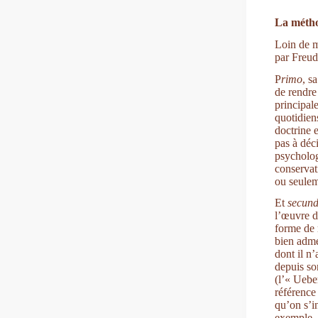
La méthod
Loin de m
par Freud.
P
rimo
, s
de rendre
principal
quotidien
doctrine 
pas à déc
psycholog
conservati
ou seulem
Et
secun
l’œuvre d
forme de 
bien admet
dont il n
depuis so
(l’« Uebe
référence
qu’on s’in
exemple, 