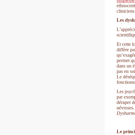
simpleme
ethnocent
cliniciens
Les dysh
L’appréci
scientifi
Et cette 
diffère pa
qu’exagér
permet qu
dans un é
pas en so
Le déséqu
fonctionn
Les psych
par exemp
déraper d
névroses.
Dysharm
Le princi