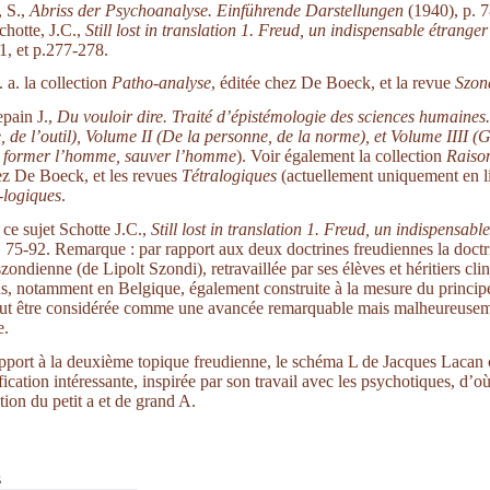
 S.,
Abriss der Psychoanalyse. Einführende Darstellungen
(1940), p. 7
chotte, J.C.,
Still lost in translation 1.
Freud, un indispensable étranger
1, et p.277-278.
 a. la collection
Patho-analyse
, éditée chez De Boeck, et la revue
Szon
pain J.,
Du vouloir dire. Traité d’épistémologie des sciences humaines
, de l’outil), Volume II (De la personne, de la norme), et Volume IIII (
 former l’homme, sauver l’homme
). Voir également la collection
Raiso
ez De Boeck, et les revues
Tétralogiques
(actuellement uniquement en li
-logiques
.
 ce sujet Schotte J.C.,
Still lost in translation 1. Freud, un indispensabl
. 75-92. Remarque : par rapport aux deux doctrines freudiennes la doctr
zondienne (de Lipolt Szondi), retravaillée par ses élèves et héritiers clin
ns, notamment en Belgique, également construite à la mesure du princip
peut être considérée comme une avancée remarquable mais malheureuse
e.
pport à la deuxième topique freudienne, le schéma L de Jacques Lacan 
ication intéressante, inspirée par son travail avec les psychotiques, d’o
tion du petit a et de grand A.
s