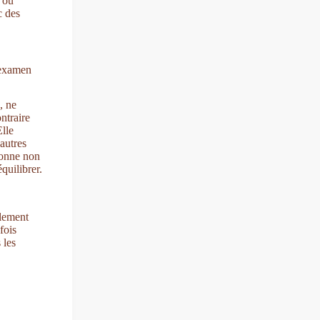
s ou
c des
 examen
, ne
ontraire
lle
autres
isonne non
quilibrer.
ulement
fois
 les