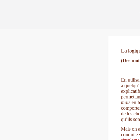
La logiqu
(Des mots
En utilisa
a quelqu’
explicati
permettan
mais
en f
comportem
de les ch
qu’ils son
Mais on a
conduite 