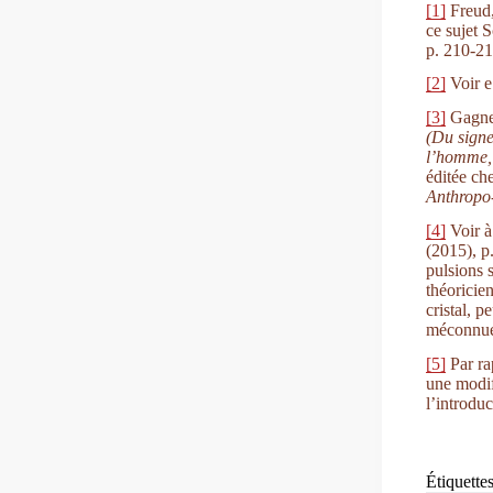
[1]
Freud,
ce sujet S
p. 210-21
[2]
Voir e.
[3]
Gagne
(Du signe
l’homme,
éditée ch
Anthropo
[4]
Voir à
(2015), p
pulsions s
théoricie
cristal, 
méconnu
[5]
Par ra
une modif
l’introduc
Étiquette