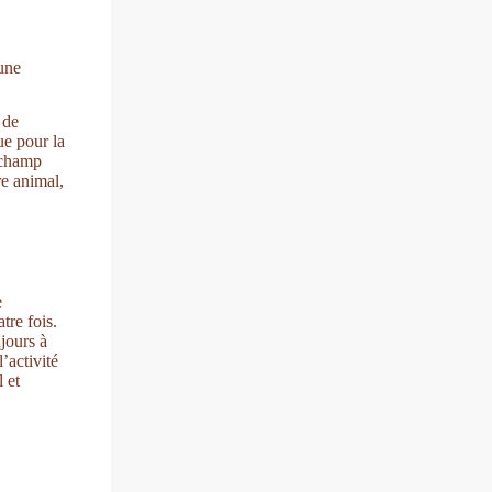
’une
 de
ue pour la
 champ
re animal,
e
tre fois.
ujours à
l’activité
l et