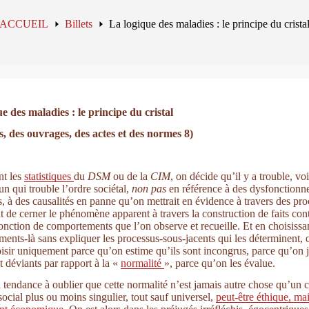
ACCUEIL
Billets
La logique des maladies : le principe du crista
e des maladies : le principe du cristal
, des ouvrages, des actes et des normes 8)
nt les
statistiques
du
DSM
ou de la
CIM
, on décide qu’il y a trouble, voi
un qui trouble l’ordre sociétal,
non
pas
en référence à des dysfonctionn
fs, à des causalités en panne qu’on mettrait en évidence à travers des pr
t de cerner le phénomène apparent à travers la construction de faits cont
onction de comportements que l’on observe et recueille. Et en choisissa
ents-là sans expliquer les processus-sous-jacents qui les déterminent, 
oisir uniquement parce qu’on estime qu’ils sont incongrus, parce qu’on 
t déviants par rapport à la «
normalité
», parce qu’on les évalue.
 tendance à oublier que cette normalité n’est jamais autre chose qu’un 
social plus ou moins singulier, tout sauf universel,
peut-être éthique, mai