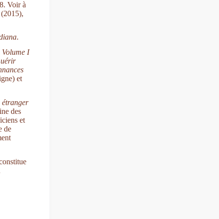
8. Voir à
(2015),
diana
.
. Volume I
Guérir
nnances
gne) et
e étranger
ine des
iciens et
e de
ment
constitue
ù