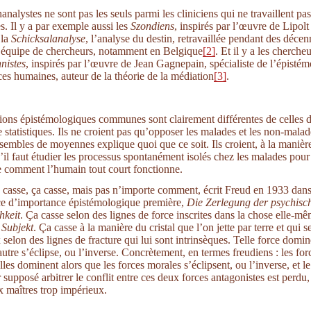
nalystes ne sont pas les seuls parmi les cliniciens qui ne travaillent pa
es. Il y a par exemple aussi les
Szondiens
, inspirés par l’œuvre de Lipolt
 la
Schicksalanalyse
, l’analyse du destin, retravaillée pendant des décen
 équipe de chercheurs, notamment en Belgique
[2]
. Et il y a les cherche
nistes
, inspirés par l’œuvre de Jean Gagnepain, spécialiste de l’épistém
ces humaines, auteur de la théorie de la médiation
[3]
.
ions épistémologiques communes sont clairement différentes de celles 
 statistiques. Ils ne croient pas qu’opposer les malades et les non-malad
sembles de moyennes explique quoi que ce soit. Ils croient, à la manièr
’il faut étudier les processus spontanément isolés chez les malades pour
 comment l’humain tout court fonctionne.
casse, ça casse, mais pas n’importe comment, écrit Freud en 1933 dan
e d’importance épistémologique première,
Die Zerlegung der psychisc
hkeit
. Ça casse selon des lignes de force inscrites dans la chose elle-mê
 Subjekt
. Ça casse à la manière du cristal que l’on jette par terre et qui s
selon des lignes de fracture qui lui sont intrinsèques. Telle force domin
autre s’éclipse, ou l’inverse. Concrètement, en termes freudiens : les for
les dominent alors que les forces morales s’éclipsent, ou l’inverse, et le
 supposé arbitrer le conflit entre ces deux forces antagonistes est perdu,
x maîtres trop impérieux.