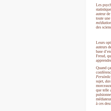
Les psycha
statistiqu
auteur de
toute une
médiation
des scien
Leurs opt
auteurs de
base d’en
Freud, qu
apprendre
Quand ça 
conférenc
Persönlic
sujet,
das
morceaux 
que telle 
pulsionnel
médiateur
à ces deu