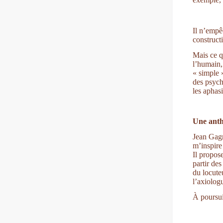
Il n’empê
construct
Mais ce q
l’humain,
« simple 
des psych
les aphas
Une anth
Jean Gagn
m’inspire 
Il propose
partir des
du locuteu
l’axiolog
À poursui