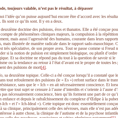
e, toujours valable, n’est pas le résultat, à dépasser
oi l’idée qu’on puisse aujourd’hui encore être d’accord avec les résulta
 Ils sont ce qu’ils sont. Il y en a deux.
a deuxième doctrine des pulsions, éros et thanatos. Elle a été conçue pou
 compte de phénomènes cliniques majeurs, la compulsion à la répétition
ement, mais aussi l’agressivité des humains, courante dans leurs rapport
s, mais illustrée de manière radicale dans le rapport sado-masochique. C
est très spéculative, de son propre aveu. Tout se passe comme si Freud n’
ider si la notion de pulsion est simplement biologique, ou plutôt d’ordre
ique. Et sa doctrine ne répond pas du tout à la question de savoir si le
sme ou la tendance au retour à l’état d’avant est le propre de toutes les
ent des pulsions de mort
[4]
.
do
, sa deuxième topique. Celle-ci a été conçue lorsqu’il a constaté que le
ans tout refoulement des pulsions (le « Es ») refont surface dans le trans
résistance, sans que le « Ich » en ait nécessairement conscience. Et lorsq
tre que tout sujet se censure à l’aune d’interdits et s’oriente à l’aune d
’a pas nécessairement conscience, bien qu’ils forment une part de ce qu’il
n enfance et depuis le rafraîchissement du complexe d’Œdipe à la puber
r-Ich » et l’« Ich-Ideal »). Cette topique est donc essentiellement conçu
 à sa clinique, principalement celle des névroses, mais elle n’est pas ad
téresse à autre chose, la clinique de l’autisme et de la psychose infantil
ou celle des psychoses, narcissique et schizo-phrénique notamment
[5]
.