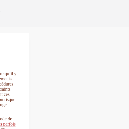
l
re qu’il y
ements
océdures
raints,
nt ces
on risque
juge
code de
s parfois