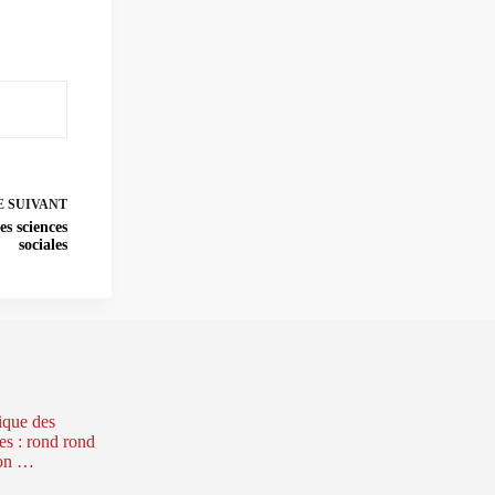
E
SUIVANT
es sciences
sociales
ique des
es : rond rond
on …