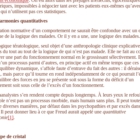
nt économique
. On est alors dans les préjugés irréfléchis, égocentrique
riques, impossibles à négocier tant avec les patients eux-mêmes qu’ave
 qui n’utilisent pas ces statistiques.
armonies quantitatives
ation normative d’un comportement ne saurait être confondue avec un
que de la logique des malades. Or il y en a une, une logique des malades.
logique tératologique, seul objet d’une anthropologie clinique explicative
s du tout au tout de la logique de qui n’est pas malade. Elle ne fait au c
er une part du fonctionnement normal en le grossissant sélectivement. E
’un processus parmi d’autres, en principe actif en même temps que ces 
quilibre dynamique, s’affole faute d’entrave du fait des autres : il déra
i, mais parce qu’il tourne en rond indépendamment de ce qui pourrait l’é
ilibre des forces en jeu se présente soit sous la forme du déficit d’un
ement soit sous celle de l’excès d’un fonctionnement.
analystes s’en rendent compte depuis longtemps. À leurs yeux le refo
le n’est pas un processus morbide, mais humain sans plus. Il peut toute
e diverses manières, par défaut dans les psychopathies et par excès dans
 Il peut donner lieu à ce que Freud aurait appelé une
quantitative
onie
[1]
.
pe de cristal