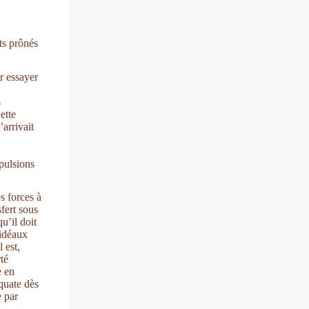
ts prônés
r essayer
s
ette
arrivait
 pulsions
s forces à
fert sous
u’il doit
’idéaux
 est,
té
e en
équate dès
e par