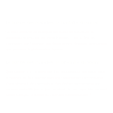
Le nomos des maladies: la biaxialité du social
On peut essayer de pratiquer les sciences humaines en
appliquant le principe du cristal freudien, c’est-à-dire, en
s’appuyant sur l’examen des dissociations cliniques spontanées
que présente le phénomène humain.
Le nomos des maladies: la bifacialité du social
Quel rapport y a-t-il entre des fonctionnements dits sains dans
la mesure où ils s'appuieraient sur l'exploitation concomitante
d'une diversité de capacités et des dysfonctionnements qui
seraient maladifs parce que certaines de ces capacités seraient
mises hors-jeu, d’autres au contraire surexeploitées ?