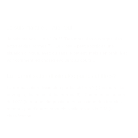
Je suis malade … Aïe! Ouf!
Je suis malade … Aïe ! Ouf ! (Des mots, des ouvrages, des
actes et des normes 7) Le « psy » peut apprécier une
situation clinique, avec ou sans le patient, mais s’en tenir là et
voir comment les choses évoluent au cours…
La normalisation dissimulée par les chiffres?
La normalisation dissimulée par les chiffres ? (Des mots, des
ouvrages, des actes et des normes 6) Comment les auteurs
du DSM (le manuel diagnostique et statistique des troubles
mentaux) ou d’autres manuels similaires tels la CIM (la
classification…