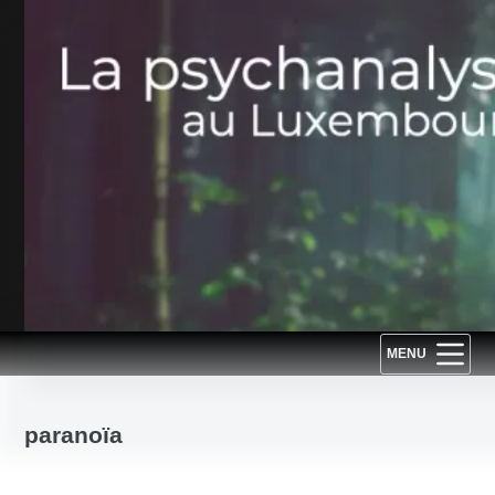
Passer
au
contenu
MENU
paranoïa