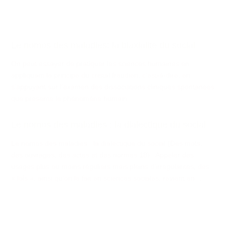
Le nomos des maladies: la biaxialité du social
On peut essayer de pratiquer les sciences humaines en
appliquant le principe du cristal freudien, c’est-à-dire, en
s’appuyant sur l’examen des dissociations cliniques spontanées
que présente le phénomène humain.
Le nomos des maladies : la dialectique du social
Le nomos des maladies : la dialectique du social (Des mots,
des ouvrages, des actes et des normes 18) Appeler des
usages plus ou moins réguliers mais pleins d’irrégularités, des
« lois », ainsi qu’on le fait en sciences sociales, revient en…