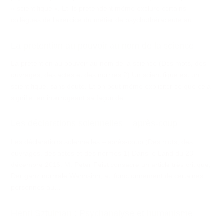
« scientifique ». Et ils prétendent même exclure certains
collègues de l’exercice du métier de psychothérapeute au…
La prétention au pouvoir au nom de la science
La prétention au pouvoir au nom de la science (Des mots, des
ouvrages, des actes et des normes 2) Un scientifique est un
scientifique, sans doute. Et on peut même expliciter ce que cela
signifie, en interrogeant sa façon de…
Les déclarations solennelles ‒ après-coup
Les déclarations solennelles ‒ après-coup (Des mots, des
ouvrages, des actes et des normes 1) Dans le Land du 23
décembre 2016, M. Peter Feist consacre un article très critique,
Der ganz normale Wahnsinn, au fonctionnement de certaines
personnes au…
Henri Sztulman : Psychanalyse et humanisme