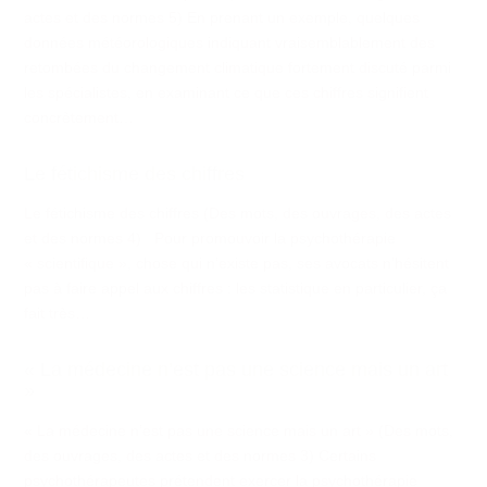
actes et des normes 5) En prenant un exemple, quelques
données météorologiques indiquant vraisemblablement des
retombées du changement climatique fortement discuté parmi
les spécialistes, en examinant ce que ces chiffres signifient
concrètement…
Le fétichisme des chiffres
Le fétichisme des chiffres (Des mots, des ouvrages, des actes
et des normes 4) Pour promouvoir la psychothérapie
« scientifique », chose qui n’existe pas, ses avocats n’hésitent
pas à faire appel aux chiffres : les statistique en particulier, ça
fait très…
« La médecine n’est pas une science mais un art
»
« La médecine n’est pas une science mais un art » (Des mots,
des ouvrages, des actes et des normes 3) Certains
psychothérapeutes prétendent exercer la psychothérapie