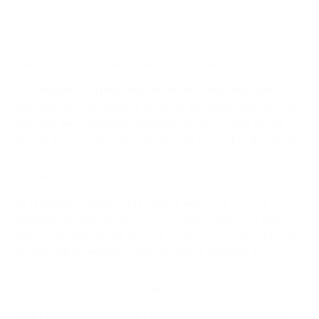
Méprise bien la raison et la science …
Les critiques de la psychanalyse ne sont assurément pas
nouvelles. Et étant donné la durée de leur récurrence, elles ne
sont plus particulièrement originales non plus. Il faut avouer
que les défenses de la psychanalyse ne le sont pas davantage.
Wissenschaftliche Gesundheit
La redéfinition actuelle de la maladie entraîne […] « une
transition du corps physique vers un corps fiscal ». En effet, les
critères sélectionnés qui classent tel ou tel cas comme passible
de soins clinico-médicaux sont en nombre croissant des…
Parler sans s’entendre parler
Parler sans s’entendre parler (Des mots, des ouvrages, des