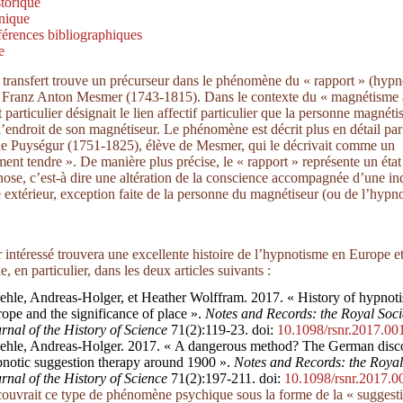
torique
nique
érences bibliographiques
e
 transfert trouve un précurseur dans le phénomène du « rapport » (hypn
r Franz Anton Mesmer (1743-1815). Dans le contexte du « magnétisme 
 particulier désignait le lien affectif particulier que la personne magnéti
 l’endroit de son magnétiseur. Le phénomène est décrit plus en détail par
e Puységur (1751-1825), élève de Mesmer, qui le décrivait comme un
ment tendre ». De manière plus précise, le « rapport » représente un état
ose, c’est-à dire une altération de la conscience accompagnée d’une in
extérieur, exception faite de la personne du magnétiseur (ou de l’hypno
r intéressé trouvera une excellente histoire de l’hypnotisme en Europe e
 en particulier, dans les deux articles suivants :
hle, Andreas-Holger, et Heather Wolffram. 2017. « History of hypnoti
ope and the significance of place ».
Notes and Records: the Royal Soci
rnal of the History of Science
71(2):119‑23. doi:
10.1098/rsnr.2017.00
hle, Andreas-Holger. 2017. « A dangerous method? The German disc
notic suggestion therapy around 1900 ».
Notes and Records: the Royal
rnal of the History of Science
71(2):197‑211. doi:
10.1098/rsnr.2017.0
ouvrait ce type de phénomène psychique sous la forme de la « suggest