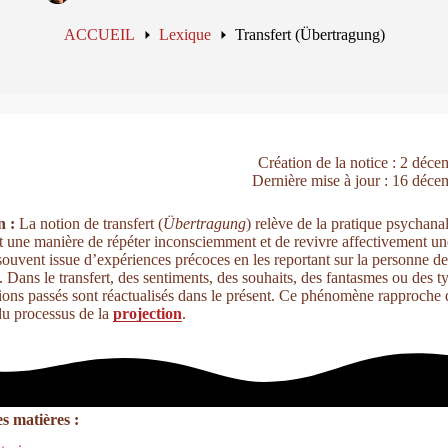
ACCUEIL
Lexique
Transfert (Übertragung)
Création de la notice : 2 déc
Dernière mise à jour : 16 déc
n :
La notion de transfert (
Übertragung
) relève de la pratique psychana
it une manière de répéter inconsciemment et de revivre affectivement un
 souvent issue d’expériences précoces en les reportant sur la personne de
e. Dans le transfert, des sentiments, des souhaits, des fantasmes ou des t
tions passés sont réactualisés dans le présent. Ce phénomène rapproche 
 du processus de la
projection
.
s matières :