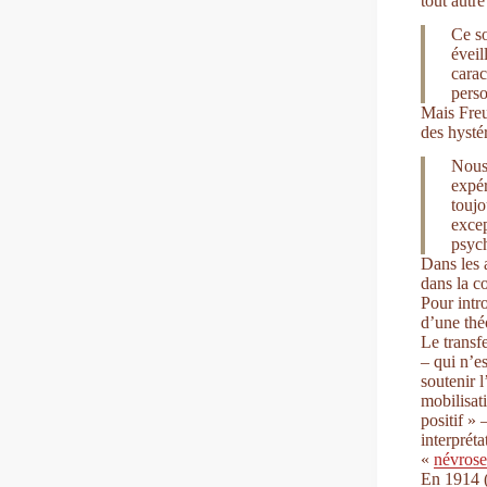
tout autr
Ce so
éveil
carac
perso
Mais Freu
des hysté
Nous
expér
toujo
excep
psych
Dans les 
dans la c
Pour intr
d’une thé
Le transfe
– qui n’e
soutenir 
mobilisat
positif » 
interpréta
«
névrose
En 1914 (