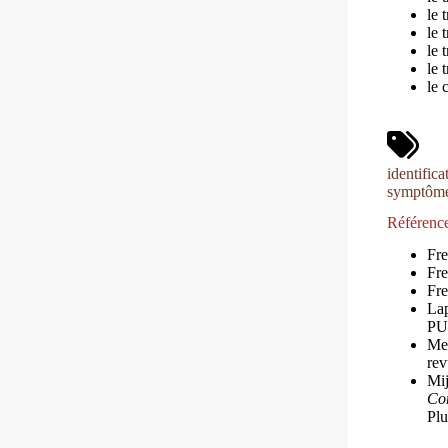
le 
le 
le 
le 
le 
identifica
symptôm
Référence
Fr
Fr
Fr
Lap
PU
Me
rev
Mij
Con
Plu