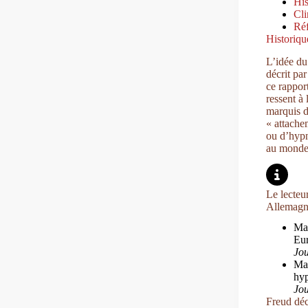
His
Cli
Réf
Historiqu
L’idée du
décrit pa
ce rapport
ressent à
marquis d
« attache
ou d’hypn
au monde 
Le lecteu
Allemagne,
Mae
Eur
Jou
Mae
hyp
Jou
Freud déc