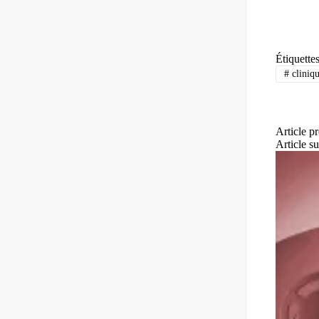
Étiquette
#
cliniq
Article
pr
Article
su