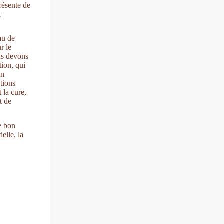
présente de
t
au de
r le
ous devons
tion, qui
on
ations
 la cure,
t de
e bon
elle, la