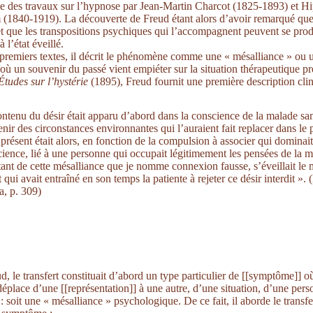
te des travaux sur l’hypnose par Jean-Martin Charcot (1825-1893) et H
(1840-1919). La découverte de Freud étant alors d’avoir remarqué que 
et que les transpositions psychiques qui l’accompagnent peuvent se prod
 l’état éveillé.
premiers textes, il décrit le phénomène comme une « mésalliance » ou 
 où un souvenir du passé vient empiéter sur la situation thérapeutique pr
Études sur l’hystérie
(1895), Freud fournit une première description cli
ntenu du désir était apparu d’abord dans la conscience de la malade sa
nir des circonstances environnantes qui l’auraient fait replacer dans le 
 présent était alors, en fonction de la compulsion à associer qui dominait
ience, lié à une personne qui occupait légitimement les pensées de la ma
tant de cette mésalliance que je nomme connexion fausse, s’éveillait l
t qui avait entraîné en son temps la patiente à rejeter ce désir interdit ». 
, p. 309)
d, le transfert constituait d’abord un type particulier de [[symptôme]] o
 déplace d’une [[représentation]] à une autre, d’une situation, d’une per
 : soit une « mésalliance » psychologique. De ce fait, il aborde le trans