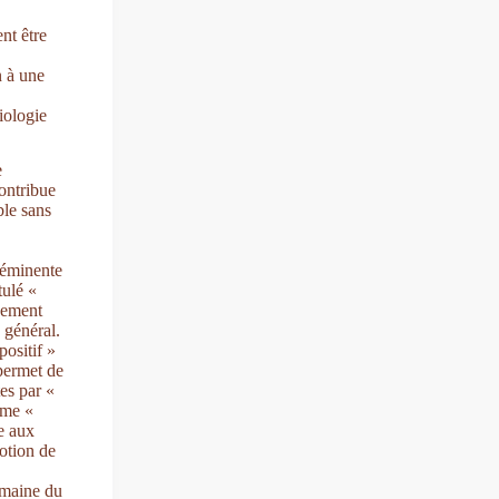
nt être
n à une
iologie
e
contribue
ble sans
oéminente
tulé «
ndement
 général.
positif »
permet de
es par «
ême «
ue aux
notion de
omaine du