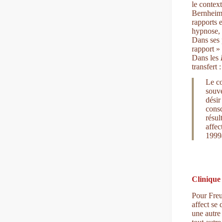
le contex
Bernheim 
rapports 
hypnose, à
Dans ses 
rapport »
Dans les
transfert :
Le co
souve
désir
consc
résul
affec
1999a
Clinique
Pour Freu
affect se
une autre