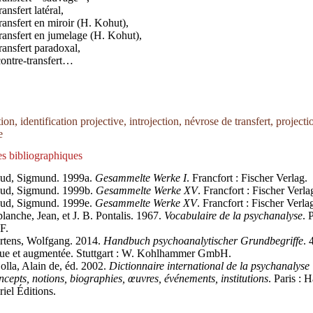
transfert latéral,
transfert en miroir (H. Kohut),
transfert en jumelage (H. Kohut),
transfert paradoxal,
contre-transfert…
tion, identification projective, introjection, névrose de transfert, projecti
e
s bibliographiques
eud, Sigmund. 1999a.
Gesammelte Werke I
. Francfort : Fischer Verlag.
eud, Sigmund. 1999b.
Gesammelte Werke XV
. Francfort : Fischer Verla
eud, Sigmund. 1999e.
Gesammelte Werke XV
. Francfort : Fischer Verla
lanche, Jean, et J. B. Pontalis. 1967.
Vocabulaire de la psychanalyse
. 
F.
rtens, Wolfgang. 2014.
Handbuch psychoanalytischer Grundbegriffe
. 
ue et augmentée. Stuttgart : W. Kohlhammer GmbH.
olla, Alain de, éd. 2002.
Dictionnaire international de la psychanalyse 
cepts, notions, biographies, œuvres, événements, institutions
. Paris : 
riel Éditions.