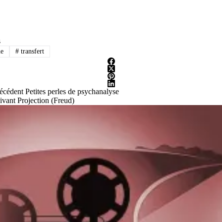
s
ue
#
transfert
écédent
Petites perles de psychanalyse
ivant
Projection (Freud)