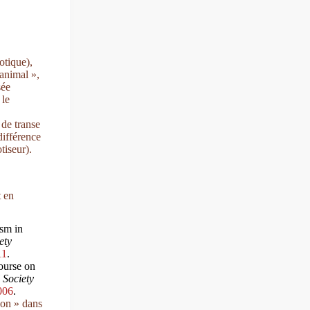
otique),
animal »,
sée
 le
 de transe
différence
tiseur).
t en
sm in
ety
11
.
ourse on
 Society
006
.
ion » dans