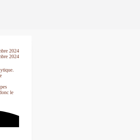
embre 2024
embre 2024
lytique.
e
ypes
donc le