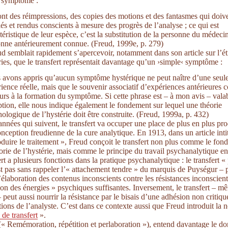
e symptôme :
nt des réimpressions, des copies des motions et des fantasmes qui doive
lés et rendus conscients à mesure des progrès de l’analyse ; ce qui est
téristique de leur espèce, c’est la substitution de la personne du médeci
nne antérieurement connue. (Freud, 1999e, p. 279)
d semblait rapidement s’apercevoir, notamment dans son article sur l’ét
ries, que le transfert représentait davantage qu’un ›simple‹ symptôme :
 avons appris qu’aucun symptôme hystérique ne peut naître d’une seul
ience réelle, mais que le souvenir associatif d’expériences antérieures 
urs à la formation du symptôme. Si cette phrase est – à mon avis – vala
tion, elle nous indique également le fondement sur lequel une théorie
ologique de l’hystérie doit être construite. (Freud, 1999a, p. 432)
années qui suivent, le transfert va occuper une place de plus en plus pr
onception freudienne de la cure analytique. En 1913, dans un article inti
oduire le traitement », Freud conçoit le transfert non plus comme le fo
orie de l’hystérie, mais comme le principe du travail psychanalytique en
rt a plusieurs fonctions dans la pratique psychanalytique : le transfert « 
st pas sans rappeler l’« attachement tendre » du marquis de Puységur – 
l’élaboration des contenus inconscients contre les résistances inconscient
ion des énergies » psychiques suffisantes. Inversement, le transfert – m
– peut aussi nourrir la résistance par le bisais d’une adhésion non critiq
tions de l’analyste. C’est dans ce contexte aussi que Freud introduit la 
 de transfert
».
« Remémoration, répétition et perlaboration »), entend davantage le d