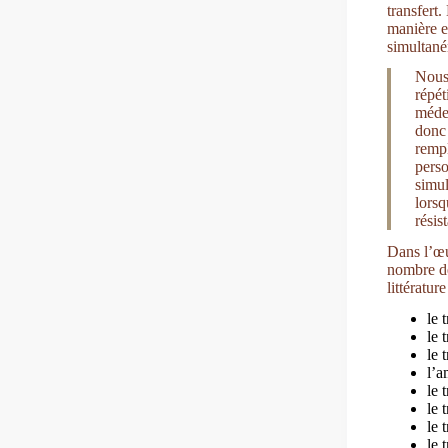
transfert.
manière e
simultané
Nous 
répét
médec
donc 
rempl
perso
simul
lorsq
résis
Dans l’œu
nombre de 
littératu
le 
le 
le 
l’a
le 
le 
le 
le 