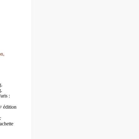
on,
g.
g.
Paris :
4ᵉ édition
:
Hachette