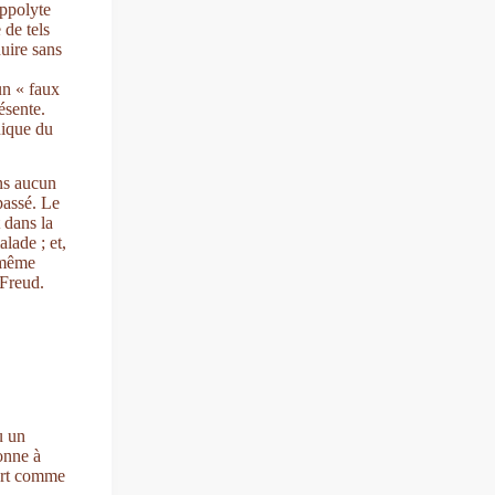
ippolyte
de tels
uire sans
un « faux
ésente.
nique du
ns aucun
passé. Le
 dans la
lade ; et,
e même
(Freud.
ù un
sonne à
fert comme