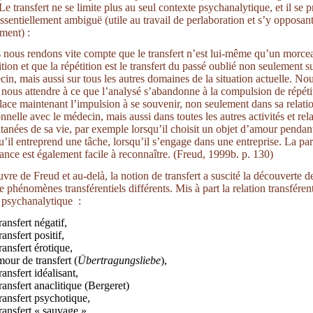
 Le transfert ne se limite plus au seul contexte psychanalytique, et il se 
ssentiellement ambiguë (utile au travail de perlaboration et s’y opposan
ment) :
nous rendons vite compte que le transfert n’est lui-même qu’un morce
ition et que la répétition est le transfert du passé oublié non seulement su
in, mais aussi sur tous les autres domaines de la situation actuelle. N
nous attendre à ce que l’analysé s’abandonne à la compulsion de répéti
ace maintenant l’impulsion à se souvenir, non seulement dans sa relati
nnelle avec le médecin, mais aussi dans toutes les autres activités et rel
tanées de sa vie, par exemple lorsqu’il choisit un objet d’amour pendant
u’il entreprend une tâche, lorsqu’il s’engage dans une entreprise. La par
tance est également facile à reconnaître. (Freud, 1999b. p. 130)
vre de Freud et au-delà, la notion de transfert a suscité la découverte d
phénomènes transférentiels différents. Mis à part la relation transférenti
re psychanalytique :
transfert négatif,
transfert positif,
transfert érotique,
mour de transfert (
Übertragungsliebe
),
transfert idéalisant,
transfert anaclitique (Bergeret)
transfert psychotique,
transfert « sauvage »,