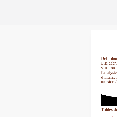
Définitio
Elle décr
situation
l’analyst
d’interac
transfert
Tables de