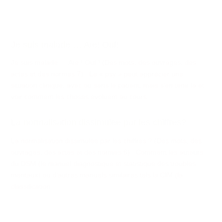
Je suis malade … Aïe! Ouf!
Je suis malade … Aïe ! Ouf ! (Des mots, des ouvrages, des
actes et des normes 7) Le « psy » peut apprécier une
situation clinique, avec ou sans le patient, mais s’en tenir là et
voir comment les choses évoluent au cours…
La normalisation dissimulée par les chiffres?
La normalisation dissimulée par les chiffres ? (Des mots, des
ouvrages, des actes et des normes 6) Comment les auteurs
du DSM (le manuel diagnostique et statistique des troubles
mentaux) ou d’autres manuels similaires tels la CIM (la
classification…