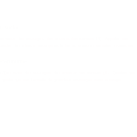
u social
(Des mots, des ouvrages, des actes et des normes 18) Appeler des
rités, des « lois », ainsi qu’on le fait en sciences sociales, revient en
hétéronomie
e (Des mots, des ouvrages, des actes et des normes 16) Quelles que
e, quelle que soit l’échelle de grandeur envisagée dans le temps,