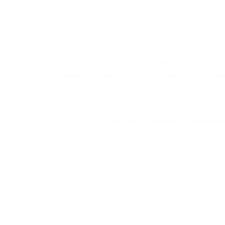
Le nomos des maladies : la dialectique d
Le nomos des maladies : la dialectique du social 
usages plus ou moins réguliers mais pleins d’irrégula
Le nomos des maladies : autonomie et 
Le nomos des maladies : autonomie et hétéronomi
soient les configurations historiques que l’on étudi
l’espace et le…