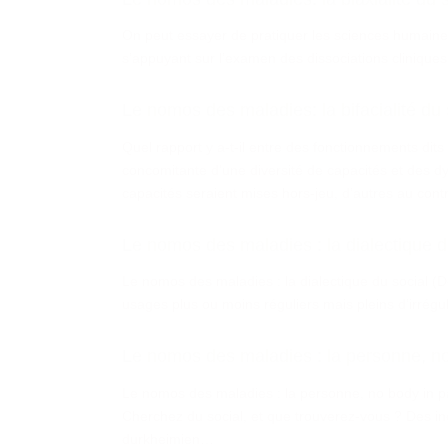
On peut essayer de pratiquer les sciences humaines e
s’appuyant sur l’examen des dissociations cliniq
Le nomos des maladies: la bifacialité du 
Quel rapport y a-t-il entre des fonctionnements dits 
concomitante d'une diversité de capacités et des d
capacités seraient mises hors-jeu, d’autres au cont
Le nomos des maladies : la dialectique d
Le nomos des maladies : la dialectique du social 
usages plus ou moins réguliers mais pleins d’irrégula
Le nomos des maladies : la personne, no 
Le nomos des maladies : la personne, no body in p
Cherchez du social, et que trouverez-vous ? Des ind
durkheimien…