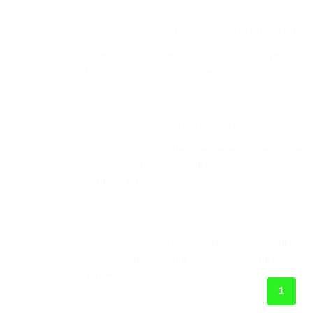
La dicée des maladies : introduction à l’e
La dicée des maladies : introduction à l’explicatio
Poussé par les pulsions, activement à la recherche 
de…
Le nomos des maladies : autonomie et 
Le nomos des maladies : autonomie et hétéronomi
soient les configurations historiques que l’on étudi
l’espace et le…
La logique des maladies : introduction à l
La logique des maladies : introduction à l’explica
L’explication dialectique La sociologie clinique qu
seul mot « dialectique » fait déjà…
1