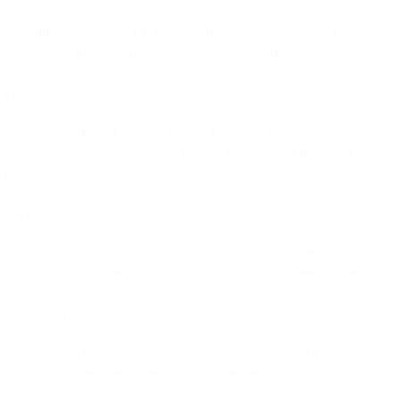
n appliquant le principe du cristal freudien, c’est-à-dire, en
ues spontanées que présente le phénomène humain.
social
sains dans la mesure où ils s'appuieraient sur l'exploitation
ysfonctionnements qui seraient maladifs parce que certaines de ces
raire surexeploitées ?
u social
(Des mots, des ouvrages, des actes et des normes 18) Appeler des
rités, des « lois », ainsi qu’on le fait en sciences sociales, revient en
body in particular
articular (Des mots, des ouvrages, des actes et des normes 17)
ividus, des collectivités? Des usages étanches, des institutions au sen