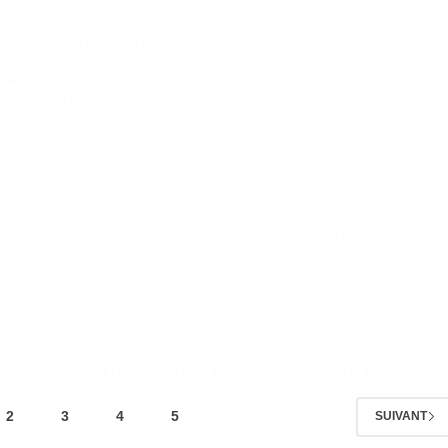
xplication dialectique bis
n dialectique bis (Des mots, des ouvrages, des actes et des normes 15)
du plaisir, l’humain, normalement, ne peut s’empêcher de refouler ‒ et
hétéronomie
e (Des mots, des ouvrages, des actes et des normes 16) Quelles que
e, quelle que soit l’échelle de grandeur envisagée dans le temps,
’explication dialectique
tion dialectique (Des mots, des ouvrages, des actes et des normes 14)
e Jean Gagnepain propose est une théorie dialectique de la personne. L
2
3
4
5
SUIVANT