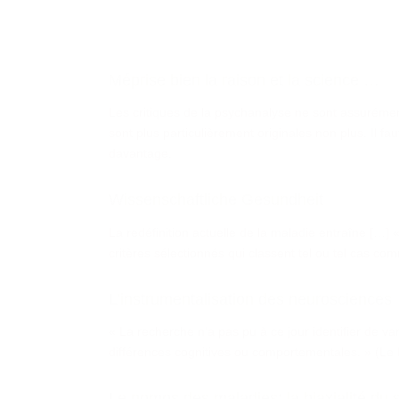
Méprise bien la raison et la science …
Les critiques de la psychanalyse ne sont assurémen
sont plus particulièrement originales non plus. Il f
davantage.
Wissenschaftliche Gesundheit
La redéfinition actuelle de la maladie entraîne […] «
critères sélectionnés qui classent tel ou tel cas 
L’instrumentalisation des neurosciences
« La recherche n'a pas pu à ce jour identifier de v
différences cognitives ou comportementales. » (L
Le nomos des maladies: la biaxialité du s