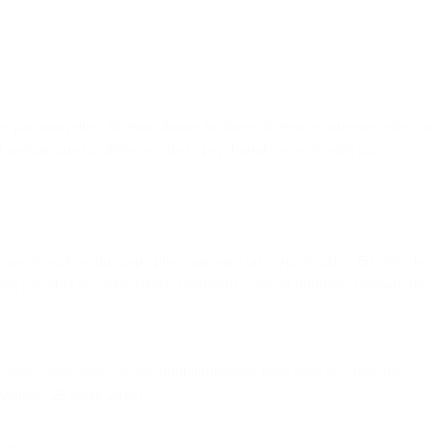
t pas nouvelles. Et étant donné la durée de leur récurrence, elles ne
aut avouer que les défenses de la psychanalyse ne le sont pas
 une transition du corps physique vers un corps fiscal ». En effet, les
comme passible de soins clinico-médicaux sont en nombre croissant des…
ariantes génétiques ayant indubitablement pour effet de créer des
e Monde, 25 mars 2018)
ocial