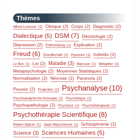
Thèmes
Clinique
(2)
Corps
(2)
Diagnostic
(2)
Alfred Lorenzer
(1)
DSM
(7)
Dialectique
(5)
Déontologie
(2)
Dépression
(2)
Explication
(2)
Entfremdung
(1)
Freud
(6)
Individu
(2)
Gesellschaft
(1)
Hypnose
(1)
Maladie
(3)
Loi
(2)
Le Bon
(1)
Marcuse
(1)
Metapher
(1)
Metapsychologie
(2)
Moyennes Statistiques
(2)
Normalisation
(2)
Névrose
(2)
Paranoïa
(2)
Psychanalyse
(10)
Pouvoir
(2)
Projection
(1)
Psychoanalytische Konzepte
(1)
Psychologue
(1)
Psychopathologie
(2)
Psychose
(1)
Psychothérapeute
(1)
Psychothérapie Scientifique
(8)
Schizophrénie
(2)
Robert Spitzer
(1)
Sado-Masochisme
(1)
Sciences Humaines
(5)
Science
(3)