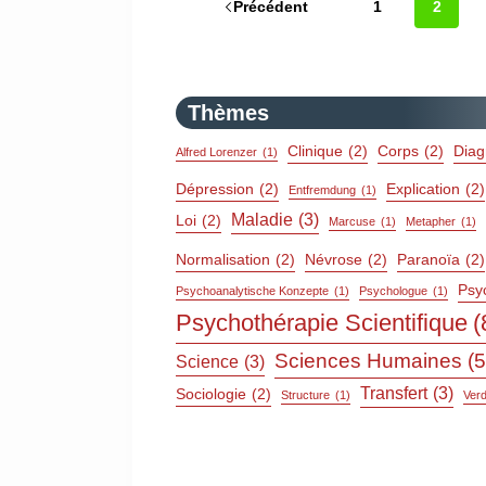
Précédent
1
2
Thèmes
Clinique
(2)
Corps
(2)
Diag
Alfred Lorenzer
(1)
Dépression
(2)
Explication
(2)
Entfremdung
(1)
Maladie
(3)
Loi
(2)
Marcuse
(1)
Metapher
(1)
Normalisation
(2)
Névrose
(2)
Paranoïa
(2)
Psy
Psychoanalytische Konzepte
(1)
Psychologue
(1)
Psychothérapie Scientifique
(
Sciences Humaines
(5
Science
(3)
Transfert
(3)
Sociologie
(2)
Structure
(1)
Ver