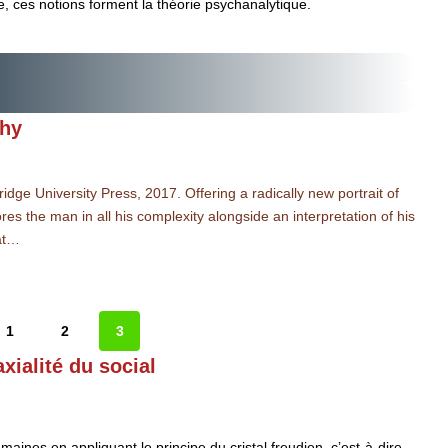
, ces notions forment la théorie psychanalytique.
phy
e University Press, 2017. Offering a radically new portrait of
res the man in all his complexity alongside an interpretation of his
hat…
1
2
3
xialité du social
aines en appliquant le principe du cristal freudien, c’est-à-dire,