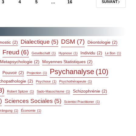
3
4
5
…
16
SUIVANT
DSM
(7)
Dialectique
(5)
nostic
(2)
Déontologie
(2)
Freud
(6)
Individu
(2)
Gesellschaft
(1)
Hypnose
(1)
Le Bon
(1)
Metapsychologie
(2)
Moyennes Statistiques
(2)
Psychanalyse
(10)
Pouvoir
(2)
Projection
(1)
chopathologie
(2)
Psychose
(1)
Psychothérapeute
(1)
8)
Schizophrénie
(2)
Robert Spitzer
(1)
Sado-Masochisme
(1)
)
Sciences Sociales
(5)
Scientist Practitioner
(1)
drängung
(1)
Économie
(1)