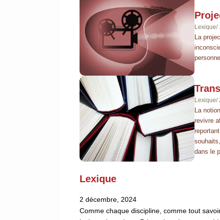
Proje
Lexique
/
La proje
inconsci
personne 
Trans
Lexique
/
La notio
revivre 
reportant
souhaits
dans le p
Lexique
2 décembre, 2024
Comme chaque discipline, comme tout savoir 