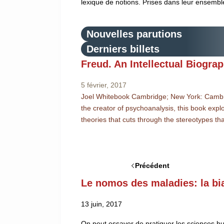
lexique de notions. Prises dans leur ensemble
Nouvelles parutions
Derniers billets
Freud. An Intellectual Biogra
5 février, 2017
Joel Whitebook Cambridge; New York: Cambridg
the creator of psychoanalysis, this book explo
theories that cuts through the stereotypes t
Précédent
Le nomos des maladies: la bia
13 juin, 2017
On peut essayer de pratiquer les sciences hum