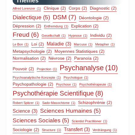
Thèmes
Clinique
(2)
Corps
(2)
Diagnostic
(2)
Alfred Lorenzer
(1)
DSM
(7)
Dialectique
(5)
Déontologie
(2)
Dépression
(2)
Explication
(2)
Entfremdung
(1)
Freud
(6)
Individu
(2)
Gesellschaft
(1)
Hypnose
(1)
Maladie
(3)
Loi
(2)
Le Bon
(1)
Marcuse
(1)
Metapher
(1)
Metapsychologie
(2)
Moyennes Statistiques
(2)
Normalisation
(2)
Névrose
(2)
Paranoïa
(2)
Psychanalyse
(10)
Pouvoir
(2)
Projection
(1)
Psychoanalytische Konzepte
(1)
Psychologue
(1)
Psychopathologie
(2)
Psychose
(1)
Psychothérapeute
(1)
Psychothérapie Scientifique
(8)
Schizophrénie
(2)
Robert Spitzer
(1)
Sado-Masochisme
(1)
Sciences Humaines
(5)
Science
(3)
Sciences Sociales
(5)
Scientist Practitioner
(1)
Transfert
(3)
Sociologie
(2)
Structure
(1)
Verdrängung
(1)