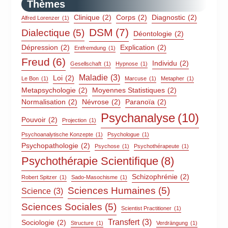
Thèmes
Clinique
(2)
Corps
(2)
Diagnostic
(2)
Alfred Lorenzer
(1)
DSM
(7)
Dialectique
(5)
Déontologie
(2)
Dépression
(2)
Explication
(2)
Entfremdung
(1)
Freud
(6)
Individu
(2)
Gesellschaft
(1)
Hypnose
(1)
Maladie
(3)
Loi
(2)
Le Bon
(1)
Marcuse
(1)
Metapher
(1)
Metapsychologie
(2)
Moyennes Statistiques
(2)
Normalisation
(2)
Névrose
(2)
Paranoïa
(2)
Psychanalyse
(10)
Pouvoir
(2)
Projection
(1)
Psychoanalytische Konzepte
(1)
Psychologue
(1)
Psychopathologie
(2)
Psychose
(1)
Psychothérapeute
(1)
Psychothérapie Scientifique
(8)
Schizophrénie
(2)
Robert Spitzer
(1)
Sado-Masochisme
(1)
Sciences Humaines
(5)
Science
(3)
Sciences Sociales
(5)
Scientist Practitioner
(1)
Transfert
(3)
Sociologie
(2)
Structure
(1)
Verdrängung
(1)