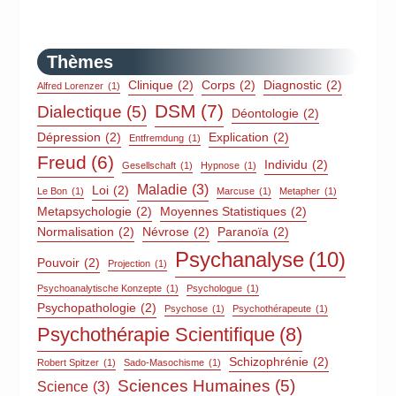
Thèmes
Clinique
(2)
Corps
(2)
Diagnostic
(2)
Alfred Lorenzer
(1)
DSM
(7)
Dialectique
(5)
Déontologie
(2)
Dépression
(2)
Explication
(2)
Entfremdung
(1)
Freud
(6)
Individu
(2)
Gesellschaft
(1)
Hypnose
(1)
Maladie
(3)
Loi
(2)
Le Bon
(1)
Marcuse
(1)
Metapher
(1)
Metapsychologie
(2)
Moyennes Statistiques
(2)
Normalisation
(2)
Névrose
(2)
Paranoïa
(2)
Psychanalyse
(10)
Pouvoir
(2)
Projection
(1)
Psychoanalytische Konzepte
(1)
Psychologue
(1)
Psychopathologie
(2)
Psychose
(1)
Psychothérapeute
(1)
Psychothérapie Scientifique
(8)
Schizophrénie
(2)
Robert Spitzer
(1)
Sado-Masochisme
(1)
Sciences Humaines
(5)
Science
(3)